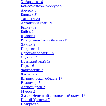
Хабаровск
14
Комсомольск-на-Амуре
5
Амурск
1
Бишкек
21
Ташкент
20
Алтайский край
19
Барнаул
9
Бийск
2
Яровое
1
Республика Саха (Якутия)
19
Якутск
9
Покровск
1
Одесская область
18
Одесса
17
Пермский край
18
Пермь
6
Чайковский
2
Чусовой
2
Владимирская область
17
Владимир
5
Александров
2
Муром
2
Ямало-Ненецкий автономный округ
17
Новый Уренгой
7
Ноябрьск
5