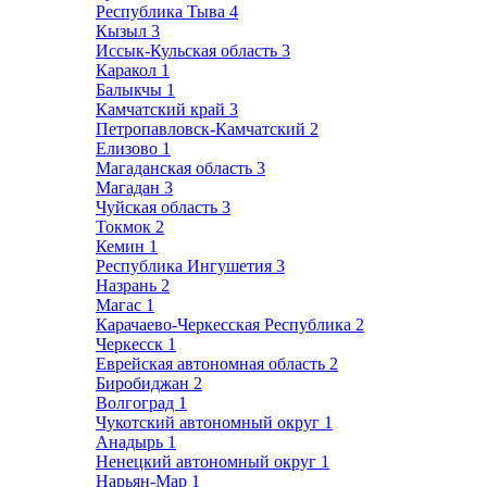
Республика Тыва
4
Кызыл
3
Иссык-Кульская область
3
Каракол
1
Балыкчы
1
Камчатский край
3
Петропавловск-Камчатский
2
Елизово
1
Магаданская область
3
Магадан
3
Чуйская область
3
Токмок
2
Кемин
1
Республика Ингушетия
3
Назрань
2
Магас
1
Карачаево-Черкесская Республика
2
Черкесск
1
Еврейская автономная область
2
Биробиджан
2
Волгоград
1
Чукотский автономный округ
1
Анадырь
1
Ненецкий автономный округ
1
Нарьян-Мар
1