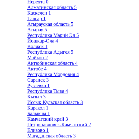
Нерехта
0
Алматинская область
5
Каскелен
1
Талгар
1
Атырауская область
5
Атырау
5
Республика Марий Эл
5
Йошкар-Ола
4
Волжск
1
Республика Адыгея
5
Майкоп
2
Актюбинская область
4
Актобе
4
Республика Мордовия
4
Саранск
3
Рузаевка
1
Республика Тыва
4
Кызыл
3
Иссык-Кульская область
3
Каракол
1
Балыкчы
1
Камчатский край
3
Петропавловск-Камчатский
2
Елизово
1
Магаданская область
3