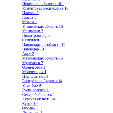
Переславль-Залесский
1
Удмуртская Республика
16
Ижевск
9
Глазов
3
Можга
1
Ульяновская область
16
Ульяновск
7
Димитровград
3
Сенгилей
1
Павлодарская область
15
Павлодар
13
Аксу
2
Мурманская область
15
Мурманск
7
Оленегорск
1
Мончегорск
1
Нур-Султан
14
Республика Бурятия
14
Улан-Удэ
9
Гусиноозерск
1
Северобайкальск
1
Курская область
14
Курск
10
Обоянь
1
Дмитриев
1