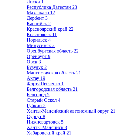
Лиски
1
Республика Дагестан
23
Махачкала
12
Дербент
3
Каспийск
2
Красноярский край
22
Красноярск
11
Норильск
4
Минусинск
2
Оренбургская область
22
Оренбург
9
Орск
3
Бузулук
2
Мангистауская область
21
Актау
19
Форт-Шевченко
1
Белгородская область
21
Белгород
5
Старый Оскол
4
Губкин
2
Ханты-Мансийский автономный округ
21
Сургут
8
Нижневартовск
5
Ханты-Мансийск
3
Хабаровский край
21