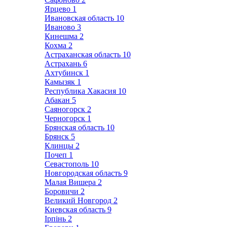
Ярцево
1
Ивановская область
10
Иваново
3
Кинешма
2
Кохма
2
Астраханская область
10
Астрахань
6
Ахтубинск
1
Камызяк
1
Республика Хакасия
10
Абакан
5
Саяногорск
2
Черногорск
1
Брянская область
10
Брянск
5
Клинцы
2
Почеп
1
Севастополь
10
Новгородская область
9
Малая Вишера
2
Боровичи
2
Великий Новгород
2
Киевская область
9
Ірпінь
2