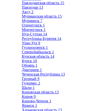
Павлодарская область
15
Павлодар
13
Аксу
2
Мурманская область
15
Мурманск
7
Оленегорск
1
Мончегорск
1
Нур-Султан
14
Республика Бурятия
14
Улан-Удэ
9
Гусиноозерск
1
Северобайкальск
1
Курская область
14
Курск
10
Обоянь
1
Дмитриев
1
Чеченская Республика
13
Грозный
9
Гудермес
2
Шали
1
Кировская область
13
Киров
9
Кирово-Чепецк
1
Яранск
1
Харьковская область
13