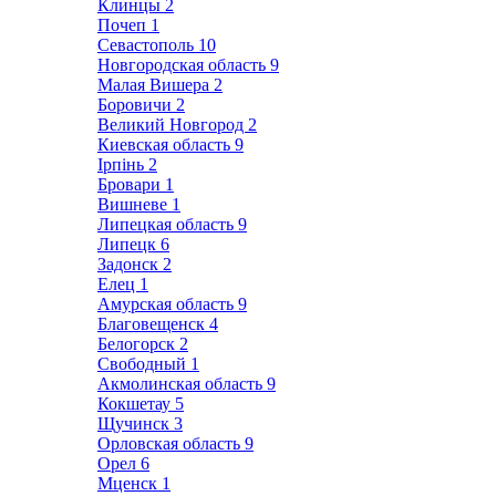
Клинцы
2
Почеп
1
Севастополь
10
Новгородская область
9
Малая Вишера
2
Боровичи
2
Великий Новгород
2
Киевская область
9
Ірпінь
2
Бровари
1
Вишневе
1
Липецкая область
9
Липецк
6
Задонск
2
Елец
1
Амурская область
9
Благовещенск
4
Белогорск
2
Свободный
1
Акмолинская область
9
Кокшетау
5
Щучинск
3
Орловская область
9
Орел
6
Мценск
1