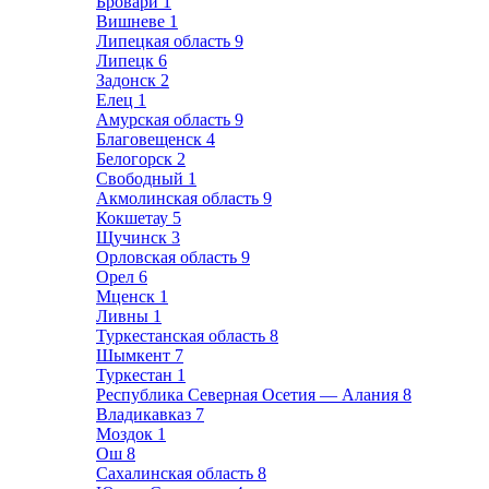
Бровари
1
Вишневе
1
Липецкая область
9
Липецк
6
Задонск
2
Елец
1
Амурская область
9
Благовещенск
4
Белогорск
2
Свободный
1
Акмолинская область
9
Кокшетау
5
Щучинск
3
Орловская область
9
Орел
6
Мценск
1
Ливны
1
Туркестанская область
8
Шымкент
7
Туркестан
1
Республика Северная Осетия — Алания
8
Владикавказ
7
Моздок
1
Ош
8
Сахалинская область
8