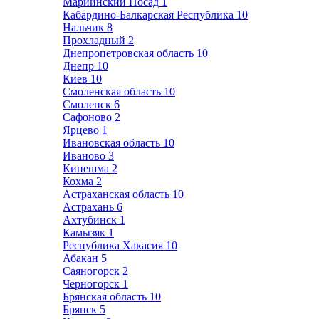
Мариинский Посад
1
Кабардино-Балкарская Республика
10
Нальчик
8
Прохладный
2
Днепропетровская область
10
Днепр
10
Киев
10
Смоленская область
10
Смоленск
6
Сафоново
2
Ярцево
1
Ивановская область
10
Иваново
3
Кинешма
2
Кохма
2
Астраханская область
10
Астрахань
6
Ахтубинск
1
Камызяк
1
Республика Хакасия
10
Абакан
5
Саяногорск
2
Черногорск
1
Брянская область
10
Брянск
5