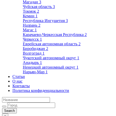
Магадан
3
Чуйская область
3
Токмок
2
Кемин
1
Республика Ингушетия
3
Назрань
2
Магас
1
Карачаево-Черкесская Республика
2
Черкесск
1
Еврейская автономная область
2
Биробиджан
2
Волгоград
1
Чукотский автономный округ
1
Анадырь
1
Ненецкий автономный округ
1
Нарьян-Мар
1
Статьи
О нас
Контакты
Политика конфиденциальности