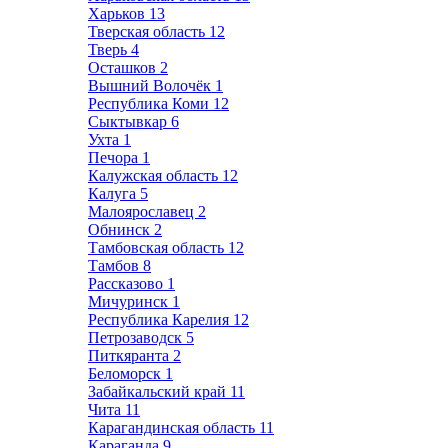
Харьков
13
Тверская область
12
Тверь
4
Осташков
2
Вышний Волочёк
1
Республика Коми
12
Сыктывкар
6
Ухта
1
Печора
1
Калужская область
12
Калуга
5
Малоярославец
2
Обнинск
2
Тамбовская область
12
Тамбов
8
Рассказово
1
Мичуринск
1
Республика Карелия
12
Петрозаводск
5
Питкяранта
2
Беломорск
1
Забайкальский край
11
Чита
11
Карагандинская область
11
Караганда
9