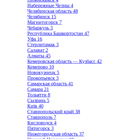
Набережные Челны
4
Челябинская область
48
Челябинск
15
Магнитогорск
7
Чебаркуль
3
Республика Башкортостан
47
Уфа
16
Стерлитамак
3
Салават
2
Алматы
45
Кемеровская область — Кузбасс
42
Кемерово
10
Новокузнецк
5
Прокопьевск
3
Самарская область
41
Самара
21
Тольятти
8
Сызрань
5
Київ
40
Ставропольский край
38
Ставрополь
7
Кисловодск
4
Пятигорск
3
Нижегородская область
37