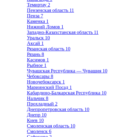
Темиртау
2
Пензенская область
11
Пенза
7
Каменка
1
Нижний Ломов
1
Западно-Казахстанская область
11
Уральск
10
Аксай
1
Рязанская область
10
Рязань
8
Касимов
1
Рыбное
1
Чувашская Республика — Чувашия
10
Чебоксары
8
Новочебоксарск
1
Мариинский Посад
1
Кабардино-Балкарская Республика
10
Нальчик
8
Прохладный
2
Днепропетровская область
10
Днепр
10
Киев
10
Смоленская область
10
Смоленск
6
Сафоново
2