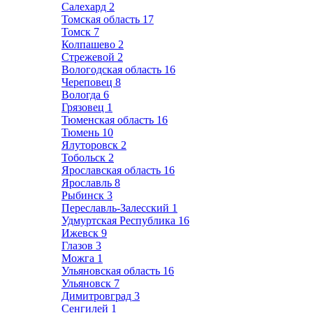
Салехард
2
Томская область
17
Томск
7
Колпашево
2
Стрежевой
2
Вологодская область
16
Череповец
8
Вологда
6
Грязовец
1
Тюменская область
16
Тюмень
10
Ялуторовск
2
Тобольск
2
Ярославская область
16
Ярославль
8
Рыбинск
3
Переславль-Залесский
1
Удмуртская Республика
16
Ижевск
9
Глазов
3
Можга
1
Ульяновская область
16
Ульяновск
7
Димитровград
3
Сенгилей
1