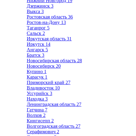
Нижний Новгород
19
Дзержинск
3
Выкса
3
Ростовская область
36
Ростов-на-Дону
13
Таганрог
5
Сальск
2
Иркутская область
31
Иркутск
14
Ангарск
5
Братск
3
Новосибирская область
28
Новосибирск
20
Купино
1
Карасук
1
Приморский край
27
Владивосток
10
Уссурийск
3
Находка
3
Ленинградская область
27
Гатчина
7
Волхов
2
Кингисепп
2
Волгоградская область
27
Серафимович
2