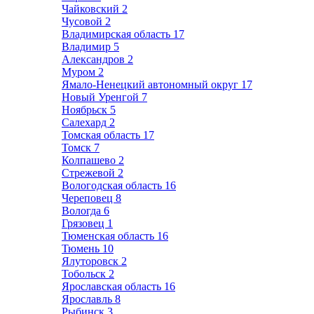
Чайковский
2
Чусовой
2
Владимирская область
17
Владимир
5
Александров
2
Муром
2
Ямало-Ненецкий автономный округ
17
Новый Уренгой
7
Ноябрьск
5
Салехард
2
Томская область
17
Томск
7
Колпашево
2
Стрежевой
2
Вологодская область
16
Череповец
8
Вологда
6
Грязовец
1
Тюменская область
16
Тюмень
10
Ялуторовск
2
Тобольск
2
Ярославская область
16
Ярославль
8
Рыбинск
3