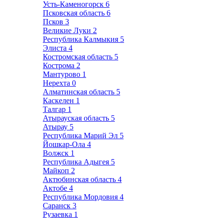
Усть-Каменогорск
6
Псковская область
6
Псков
3
Великие Луки
2
Республика Калмыкия
5
Элиста
4
Костромская область
5
Кострома
2
Мантурово
1
Нерехта
0
Алматинская область
5
Каскелен
1
Талгар
1
Атырауская область
5
Атырау
5
Республика Марий Эл
5
Йошкар-Ола
4
Волжск
1
Республика Адыгея
5
Майкоп
2
Актюбинская область
4
Актобе
4
Республика Мордовия
4
Саранск
3
Рузаевка
1