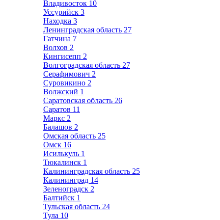
Владивосток
10
Уссурийск
3
Находка
3
Ленинградская область
27
Гатчина
7
Волхов
2
Кингисепп
2
Волгоградская область
27
Серафимович
2
Суровикино
2
Волжский
1
Саратовская область
26
Саратов
11
Маркс
2
Балашов
2
Омская область
25
Омск
16
Исилькуль
1
Тюкалинск
1
Калининградская область
25
Калининград
14
Зеленоградск
2
Балтийск
1
Тульская область
24
Тула
10