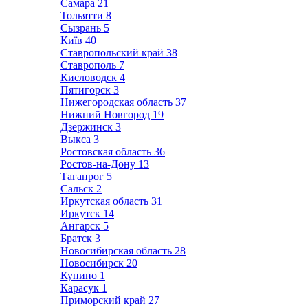
Самара
21
Тольятти
8
Сызрань
5
Київ
40
Ставропольский край
38
Ставрополь
7
Кисловодск
4
Пятигорск
3
Нижегородская область
37
Нижний Новгород
19
Дзержинск
3
Выкса
3
Ростовская область
36
Ростов-на-Дону
13
Таганрог
5
Сальск
2
Иркутская область
31
Иркутск
14
Ангарск
5
Братск
3
Новосибирская область
28
Новосибирск
20
Купино
1
Карасук
1
Приморский край
27