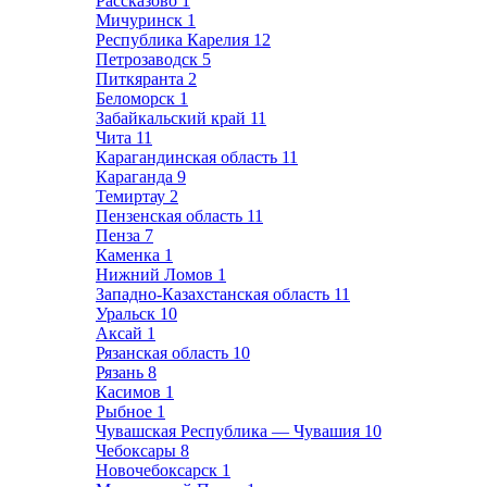
Рассказово
1
Мичуринск
1
Республика Карелия
12
Петрозаводск
5
Питкяранта
2
Беломорск
1
Забайкальский край
11
Чита
11
Карагандинская область
11
Караганда
9
Темиртау
2
Пензенская область
11
Пенза
7
Каменка
1
Нижний Ломов
1
Западно-Казахстанская область
11
Уральск
10
Аксай
1
Рязанская область
10
Рязань
8
Касимов
1
Рыбное
1
Чувашская Республика — Чувашия
10
Чебоксары
8
Новочебоксарск
1