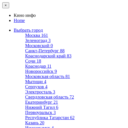
×
Кино инфо
Home
Выбрать город
Москва
161
Зеленоград
3
Московский
0
Санкт-Петербург
88
Краснодарский край
83
Сочи
18
Краснодар
11
Новороссийск
9
Московская область
81
Мытищи
4
Серпухов
4
Электросталь
3
Свердловская область
72
Екатеринбург
21
Нижний Тагил
6
Первоуральск
3
Республика Татарстан
62
Казань
20
Нижнекамск
4