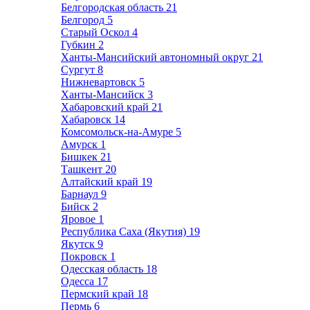
Белгородская область
21
Белгород
5
Старый Оскол
4
Губкин
2
Ханты-Мансийский автономный округ
21
Сургут
8
Нижневартовск
5
Ханты-Мансийск
3
Хабаровский край
21
Хабаровск
14
Комсомольск-на-Амуре
5
Амурск
1
Бишкек
21
Ташкент
20
Алтайский край
19
Барнаул
9
Бийск
2
Яровое
1
Республика Саха (Якутия)
19
Якутск
9
Покровск
1
Одесская область
18
Одесса
17
Пермский край
18
Пермь
6