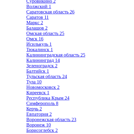
Суровикино
2
Волжский
1
Саратовская область
26
Саратов
11
Маркс
2
Балашов
2
Омская область
25
Омск
16
Исилькуль
1
Тюкалинск
1
Калининградская область
25
Калининград
14
Зеленоградск
2
Балтийск
1
Тульская область
24
Тула
10
Новомосковск
2
Киреевск
1
Республика Крым
24
Симферополь
8
Керчь
2
Евпатория
2
Воронежская область
23
Воронеж
10
Борисоглебск
2