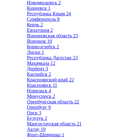
Новомосковск
2
Киреевск
1
Республика Крым
24
Симферополь
8
Керчь
2
Евпатория
2
Воронежская область
23
Воронеж
10
Борисоглебск
2
Лиски
1
Республика Дагестан
23
Махачкала
12
Дербент
3
Каспийск
2
Красноярский край
22
Красноярск
11
Норильск
4
Минусинск
2
Оренбургская область
22
Оренбург
9
Орск
3
Бузулук
2
Мангистауская область
21
Актау
19
Форт-Шевченко
1