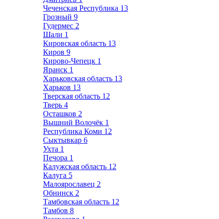
Чеченская Республика
13
Грозный
9
Гудермес
2
Шали
1
Кировская область
13
Киров
9
Кирово-Чепецк
1
Яранск
1
Харьковская область
13
Харьков
13
Тверская область
12
Тверь
4
Осташков
2
Вышний Волочёк
1
Республика Коми
12
Сыктывкар
6
Ухта
1
Печора
1
Калужская область
12
Калуга
5
Малоярославец
2
Обнинск
2
Тамбовская область
12
Тамбов
8