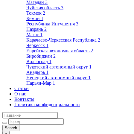
Магадан
3
Чуйская область
3
Токмок
2
Кемин
1
Республика Ингушетия
3
Назрань
2
Магас
1
Карачаево-Черкесская Республика
2
Черкесск
1
Еврейская автономная область
2
Биробиджан
2
Волгоград
1
Чукотский автономный округ
1
Анадырь
1
Ненецкий автономный округ
1
Нарьян-Мар
1
Статьи
О нас
Контакты
Политика конфиденциальности