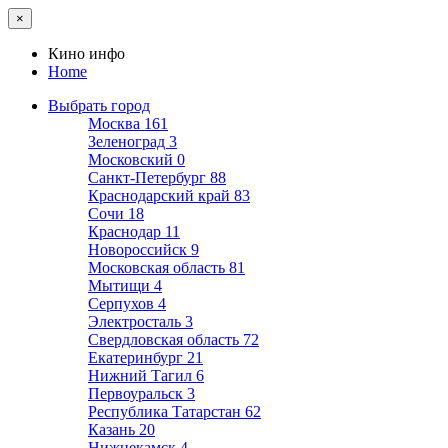
×
Кино инфо
Home
Выбрать город
Москва
161
Зеленоград
3
Московский
0
Санкт-Петербург
88
Краснодарский край
83
Сочи
18
Краснодар
11
Новороссийск
9
Московская область
81
Мытищи
4
Серпухов
4
Электросталь
3
Свердловская область
72
Екатеринбург
21
Нижний Тагил
6
Первоуральск
3
Республика Татарстан
62
Казань
20
Нижнекамск
4