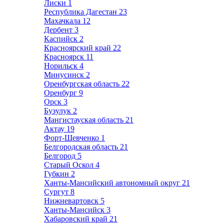
Лиски
1
Республика Дагестан
23
Махачкала
12
Дербент
3
Каспийск
2
Красноярский край
22
Красноярск
11
Норильск
4
Минусинск
2
Оренбургская область
22
Оренбург
9
Орск
3
Бузулук
2
Мангистауская область
21
Актау
19
Форт-Шевченко
1
Белгородская область
21
Белгород
5
Старый Оскол
4
Губкин
2
Ханты-Мансийский автономный округ
21
Сургут
8
Нижневартовск
5
Ханты-Мансийск
3
Хабаровский край
21