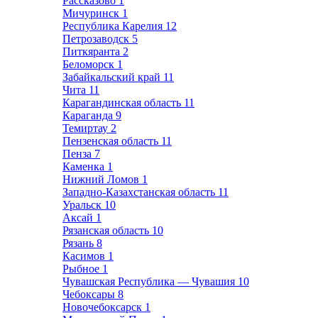
Рассказово
1
Мичуринск
1
Республика Карелия
12
Петрозаводск
5
Питкяранта
2
Беломорск
1
Забайкальский край
11
Чита
11
Карагандинская область
11
Караганда
9
Темиртау
2
Пензенская область
11
Пенза
7
Каменка
1
Нижний Ломов
1
Западно-Казахстанская область
11
Уральск
10
Аксай
1
Рязанская область
10
Рязань
8
Касимов
1
Рыбное
1
Чувашская Республика — Чувашия
10
Чебоксары
8
Новочебоксарск
1