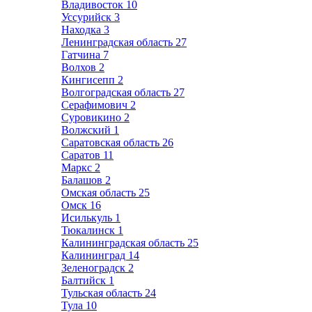
Владивосток
10
Уссурийск
3
Находка
3
Ленинградская область
27
Гатчина
7
Волхов
2
Кингисепп
2
Волгоградская область
27
Серафимович
2
Суровикино
2
Волжский
1
Саратовская область
26
Саратов
11
Маркс
2
Балашов
2
Омская область
25
Омск
16
Исилькуль
1
Тюкалинск
1
Калининградская область
25
Калининград
14
Зеленоградск
2
Балтийск
1
Тульская область
24
Тула
10