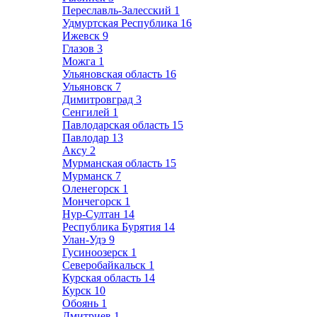
Переславль-Залесский
1
Удмуртская Республика
16
Ижевск
9
Глазов
3
Можга
1
Ульяновская область
16
Ульяновск
7
Димитровград
3
Сенгилей
1
Павлодарская область
15
Павлодар
13
Аксу
2
Мурманская область
15
Мурманск
7
Оленегорск
1
Мончегорск
1
Нур-Султан
14
Республика Бурятия
14
Улан-Удэ
9
Гусиноозерск
1
Северобайкальск
1
Курская область
14
Курск
10
Обоянь
1
Дмитриев
1