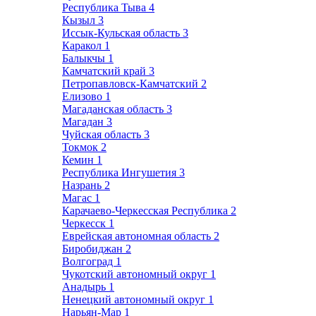
Республика Тыва
4
Кызыл
3
Иссык-Кульская область
3
Каракол
1
Балыкчы
1
Камчатский край
3
Петропавловск-Камчатский
2
Елизово
1
Магаданская область
3
Магадан
3
Чуйская область
3
Токмок
2
Кемин
1
Республика Ингушетия
3
Назрань
2
Магас
1
Карачаево-Черкесская Республика
2
Черкесск
1
Еврейская автономная область
2
Биробиджан
2
Волгоград
1
Чукотский автономный округ
1
Анадырь
1
Ненецкий автономный округ
1
Нарьян-Мар
1