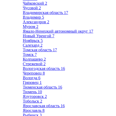
Чайковский
2
Чусовой
2
Владимирская область
17
Владимир
5
Александров
2
Муром
2
Ямало-Ненецкий автономный округ
17
Новый Уренгой
7
Ноябрьск
5
Салехард
2
Томская область
17
Томск
7
Колпашево
2
Стрежевой
2
Вологодская область
16
Череповец
8
Вологда
6
Грязовец
1
Тюменская область
16
Тюмень
10
Ялуторовск
2
Тобольск
2
Ярославская область
16
Ярославль
8
Рыбинск
3