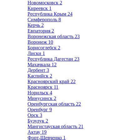
Новомосковск
2
Киреевск
1
Республика Крым
24
Симферополь
8
Керчь
2
Евпатория
2
Воронежская область
23
Воронеж
10
Борисоглебск
2
Лиски
1
Республика Дагестан
23
Махачкала
12
Дербент
3
Каспийск
2
Красноярский край
22
Красноярск
11
Норильск
4
Минусинск
2
Оренбургская область
22
Оренбург
9
Орск
3
Бузулук
2
Мангистауская область
21
Актау
19
Форт-Шевченко
1