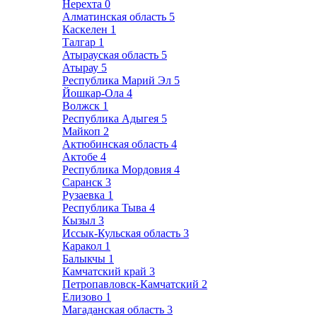
Нерехта
0
Алматинская область
5
Каскелен
1
Талгар
1
Атырауская область
5
Атырау
5
Республика Марий Эл
5
Йошкар-Ола
4
Волжск
1
Республика Адыгея
5
Майкоп
2
Актюбинская область
4
Актобе
4
Республика Мордовия
4
Саранск
3
Рузаевка
1
Республика Тыва
4
Кызыл
3
Иссык-Кульская область
3
Каракол
1
Балыкчы
1
Камчатский край
3
Петропавловск-Камчатский
2
Елизово
1
Магаданская область
3