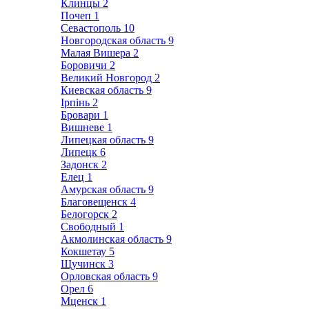
Клинцы
2
Почеп
1
Севастополь
10
Новгородская область
9
Малая Вишера
2
Боровичи
2
Великий Новгород
2
Киевская область
9
Ірпінь
2
Бровари
1
Вишневе
1
Липецкая область
9
Липецк
6
Задонск
2
Елец
1
Амурская область
9
Благовещенск
4
Белогорск
2
Свободный
1
Акмолинская область
9
Кокшетау
5
Щучинск
3
Орловская область
9
Орел
6
Мценск
1