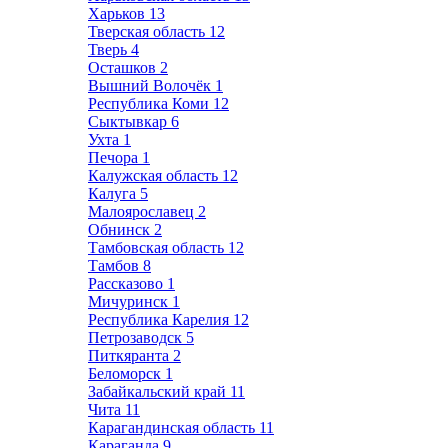
Харьков
13
Тверская область
12
Тверь
4
Осташков
2
Вышний Волочёк
1
Республика Коми
12
Сыктывкар
6
Ухта
1
Печора
1
Калужская область
12
Калуга
5
Малоярославец
2
Обнинск
2
Тамбовская область
12
Тамбов
8
Рассказово
1
Мичуринск
1
Республика Карелия
12
Петрозаводск
5
Питкяранта
2
Беломорск
1
Забайкальский край
11
Чита
11
Карагандинская область
11
Караганда
9