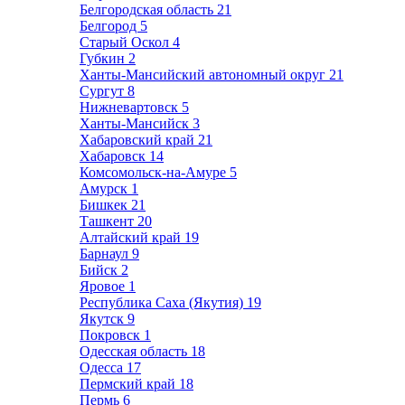
Белгородская область
21
Белгород
5
Старый Оскол
4
Губкин
2
Ханты-Мансийский автономный округ
21
Сургут
8
Нижневартовск
5
Ханты-Мансийск
3
Хабаровский край
21
Хабаровск
14
Комсомольск-на-Амуре
5
Амурск
1
Бишкек
21
Ташкент
20
Алтайский край
19
Барнаул
9
Бийск
2
Яровое
1
Республика Саха (Якутия)
19
Якутск
9
Покровск
1
Одесская область
18
Одесса
17
Пермский край
18
Пермь
6