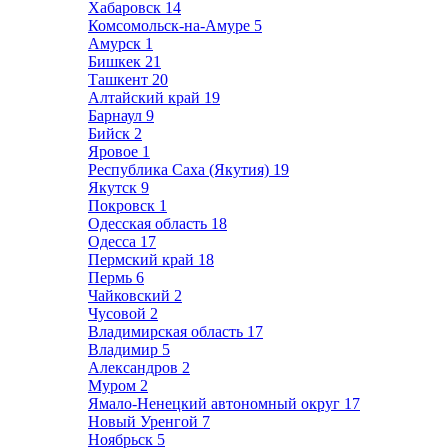
Хабаровск
14
Комсомольск-на-Амуре
5
Амурск
1
Бишкек
21
Ташкент
20
Алтайский край
19
Барнаул
9
Бийск
2
Яровое
1
Республика Саха (Якутия)
19
Якутск
9
Покровск
1
Одесская область
18
Одесса
17
Пермский край
18
Пермь
6
Чайковский
2
Чусовой
2
Владимирская область
17
Владимир
5
Александров
2
Муром
2
Ямало-Ненецкий автономный округ
17
Новый Уренгой
7
Ноябрьск
5