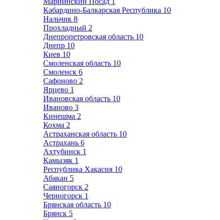
Мариинский Посад
1
Кабардино-Балкарская Республика
10
Нальчик
8
Прохладный
2
Днепропетровская область
10
Днепр
10
Киев
10
Смоленская область
10
Смоленск
6
Сафоново
2
Ярцево
1
Ивановская область
10
Иваново
3
Кинешма
2
Кохма
2
Астраханская область
10
Астрахань
6
Ахтубинск
1
Камызяк
1
Республика Хакасия
10
Абакан
5
Саяногорск
2
Черногорск
1
Брянская область
10
Брянск
5