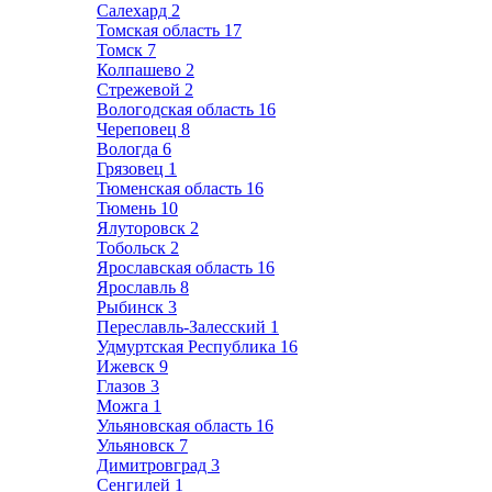
Салехард
2
Томская область
17
Томск
7
Колпашево
2
Стрежевой
2
Вологодская область
16
Череповец
8
Вологда
6
Грязовец
1
Тюменская область
16
Тюмень
10
Ялуторовск
2
Тобольск
2
Ярославская область
16
Ярославль
8
Рыбинск
3
Переславль-Залесский
1
Удмуртская Республика
16
Ижевск
9
Глазов
3
Можга
1
Ульяновская область
16
Ульяновск
7
Димитровград
3
Сенгилей
1