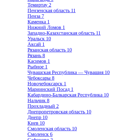
Темиртау
2
Пензенская область
11
Пенза
7
Каменка
1
Нижний Ломов
1
Западно-Казахстанская область
11
Уральск
10
Аксай
1
Рязанская область
10
Рязань
8
Касимов
1
Рыбное
1
Чувашская Республика — Чувашия
10
Чебоксары
8
Новочебоксарск
1
Мариинский Посад
1
Кабардино-Балкарская Республика
10
Нальчик
8
Прохладный
2
Днепропетровская область
10
Днепр
10
Киев
10
Смоленская область
10
Смоленск
6
Сафоново
2