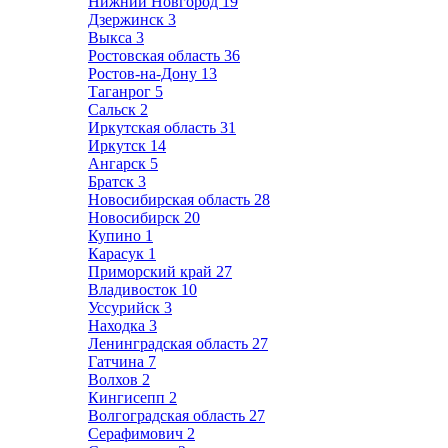
Нижний Новгород
19
Дзержинск
3
Выкса
3
Ростовская область
36
Ростов-на-Дону
13
Таганрог
5
Сальск
2
Иркутская область
31
Иркутск
14
Ангарск
5
Братск
3
Новосибирская область
28
Новосибирск
20
Купино
1
Карасук
1
Приморский край
27
Владивосток
10
Уссурийск
3
Находка
3
Ленинградская область
27
Гатчина
7
Волхов
2
Кингисепп
2
Волгоградская область
27
Серафимович
2