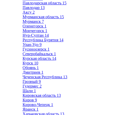
Павлодарская область
15
Павлодар
13
Аксу
2
Мурманская область
15
Мурманск
7
Оленегорск
1
Мончегорск
1
Нур-Султан
14
Республика Бурятия
14
Улан-Удэ
9
Гусиноозерск
1
Северобайкальск
1
Курская область
14
Курск
10
Обоянь
1
Дмитриев
1
Чеченская Республика
13
Грозный
9
Гудермес
2
Шали
1
Кировская область
13
Киров
9
Кирово-Чепецк
1
Яранск
1
Харьковская область
13