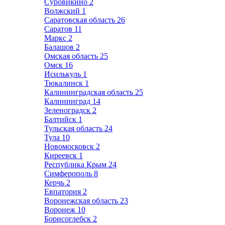
Суровикино
2
Волжский
1
Саратовская область
26
Саратов
11
Маркс
2
Балашов
2
Омская область
25
Омск
16
Исилькуль
1
Тюкалинск
1
Калининградская область
25
Калининград
14
Зеленоградск
2
Балтийск
1
Тульская область
24
Тула
10
Новомосковск
2
Киреевск
1
Республика Крым
24
Симферополь
8
Керчь
2
Евпатория
2
Воронежская область
23
Воронеж
10
Борисоглебск
2