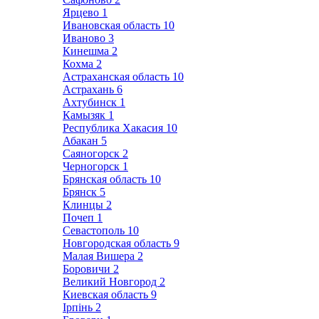
Ярцево
1
Ивановская область
10
Иваново
3
Кинешма
2
Кохма
2
Астраханская область
10
Астрахань
6
Ахтубинск
1
Камызяк
1
Республика Хакасия
10
Абакан
5
Саяногорск
2
Черногорск
1
Брянская область
10
Брянск
5
Клинцы
2
Почеп
1
Севастополь
10
Новгородская область
9
Малая Вишера
2
Боровичи
2
Великий Новгород
2
Киевская область
9
Ірпінь
2