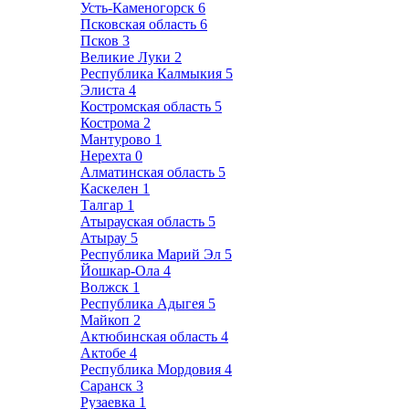
Усть-Каменогорск
6
Псковская область
6
Псков
3
Великие Луки
2
Республика Калмыкия
5
Элиста
4
Костромская область
5
Кострома
2
Мантурово
1
Нерехта
0
Алматинская область
5
Каскелен
1
Талгар
1
Атырауская область
5
Атырау
5
Республика Марий Эл
5
Йошкар-Ола
4
Волжск
1
Республика Адыгея
5
Майкоп
2
Актюбинская область
4
Актобе
4
Республика Мордовия
4
Саранск
3
Рузаевка
1