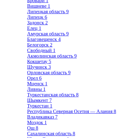
Бровари
1
Вишневе
1
Липецкая область
9
Липецк
6
Задонск
2
Елец
1
Амурская область
9
Благовещенск
4
Белогорск
2
Свободный
1
Акмолинская область
9
Кокшетау
5
Щучинск
3
Орловская область
9
Орел
6
Мценск
1
Ливны
1
Туркестанская область
8
Шымкент
7
Туркестан
1
Республика Северная Осетия — Алания
8
Владикавказ
7
Моздок
1
Ош
8
Сахалинская область
8