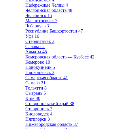
Набережные Челны
4
Челябинская область
48
Челябинск
15
Магнитогорск
7
Чебаркуль
3
Республика Башкортостан
47
Уфа
16
Стерлитамак
3
Салават
2
Алматы
45
Кемеровская область — Кузбасс
42
Кемерово
10
Новокузнецк
5
Прокопьевск
3
Самарская область
41
Самара
21
Тольятти
8
Сызрань
5
Київ
40
Ставропольский край
38
Ставрополь
7
Кисловодск
4
Пятигорск
3
Нижегородская область
37