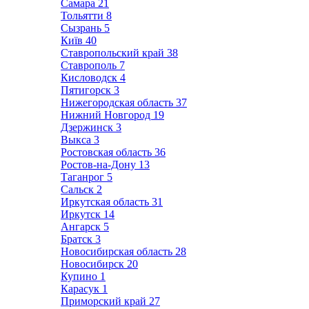
Самара
21
Тольятти
8
Сызрань
5
Київ
40
Ставропольский край
38
Ставрополь
7
Кисловодск
4
Пятигорск
3
Нижегородская область
37
Нижний Новгород
19
Дзержинск
3
Выкса
3
Ростовская область
36
Ростов-на-Дону
13
Таганрог
5
Сальск
2
Иркутская область
31
Иркутск
14
Ангарск
5
Братск
3
Новосибирская область
28
Новосибирск
20
Купино
1
Карасук
1
Приморский край
27