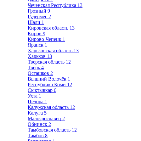
Чеченская Республика
13
Грозный
9
Гудермес
2
Шали
1
Кировская область
13
Киров
9
Кирово-Чепецк
1
Яранск
1
Харьковская область
13
Харьков
13
Тверская область
12
Тверь
4
Осташков
2
Вышний Волочёк
1
Республика Коми
12
Сыктывкар
6
Ухта
1
Печора
1
Калужская область
12
Калуга
5
Малоярославец
2
Обнинск
2
Тамбовская область
12
Тамбов
8