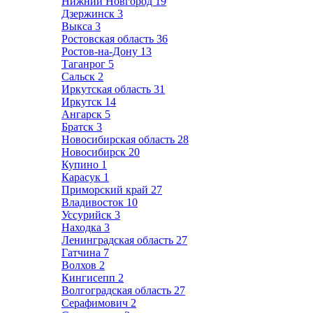
Нижний Новгород
19
Дзержинск
3
Выкса
3
Ростовская область
36
Ростов-на-Дону
13
Таганрог
5
Сальск
2
Иркутская область
31
Иркутск
14
Ангарск
5
Братск
3
Новосибирская область
28
Новосибирск
20
Купино
1
Карасук
1
Приморский край
27
Владивосток
10
Уссурийск
3
Находка
3
Ленинградская область
27
Гатчина
7
Волхов
2
Кингисепп
2
Волгоградская область
27
Серафимович
2