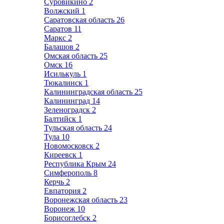
Суровикино
2
Волжский
1
Саратовская область
26
Саратов
11
Маркс
2
Балашов
2
Омская область
25
Омск
16
Исилькуль
1
Тюкалинск
1
Калининградская область
25
Калининград
14
Зеленоградск
2
Балтийск
1
Тульская область
24
Тула
10
Новомосковск
2
Киреевск
1
Республика Крым
24
Симферополь
8
Керчь
2
Евпатория
2
Воронежская область
23
Воронеж
10
Борисоглебск
2