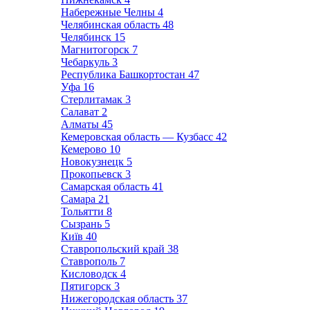
Набережные Челны
4
Челябинская область
48
Челябинск
15
Магнитогорск
7
Чебаркуль
3
Республика Башкортостан
47
Уфа
16
Стерлитамак
3
Салават
2
Алматы
45
Кемеровская область — Кузбасс
42
Кемерово
10
Новокузнецк
5
Прокопьевск
3
Самарская область
41
Самара
21
Тольятти
8
Сызрань
5
Київ
40
Ставропольский край
38
Ставрополь
7
Кисловодск
4
Пятигорск
3
Нижегородская область
37