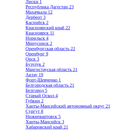
Лиски
1
Республика Дагестан
23
Махачкала
12
Дербент
3
Каспийск
2
Красноярский край
22
Красноярск
11
Норильск
4
Минусинск
2
Оренбургская область
22
Оренбург
9
Орск
3
Бузулук
2
Мангистауская область
21
Актау
19
Форт-Шевченко
1
Белгородская область
21
Белгород
5
Старый Оскол
4
Губкин
2
Ханты-Мансийский автономный округ
21
Сургут
8
Нижневартовск
5
Ханты-Мансийск
3
Хабаровский край
21