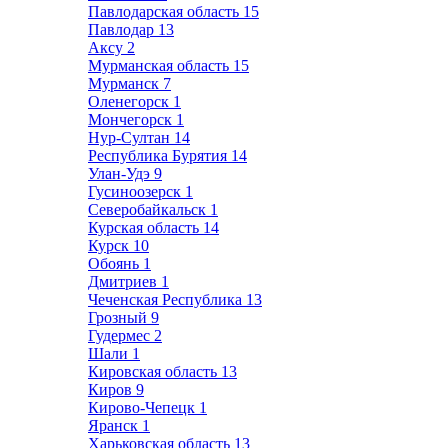
Павлодарская область
15
Павлодар
13
Аксу
2
Мурманская область
15
Мурманск
7
Оленегорск
1
Мончегорск
1
Нур-Султан
14
Республика Бурятия
14
Улан-Удэ
9
Гусиноозерск
1
Северобайкальск
1
Курская область
14
Курск
10
Обоянь
1
Дмитриев
1
Чеченская Республика
13
Грозный
9
Гудермес
2
Шали
1
Кировская область
13
Киров
9
Кирово-Чепецк
1
Яранск
1
Харьковская область
13