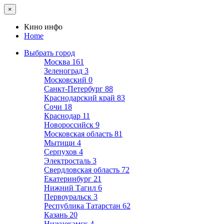
×
Кино инфо
Home
Выбрать город
Москва
161
Зеленоград
3
Московский
0
Санкт-Петербург
88
Краснодарский край
83
Сочи
18
Краснодар
11
Новороссийск
9
Московская область
81
Мытищи
4
Серпухов
4
Электросталь
3
Свердловская область
72
Екатеринбург
21
Нижний Тагил
6
Первоуральск
3
Республика Татарстан
62
Казань
20
Нижнекамск
4