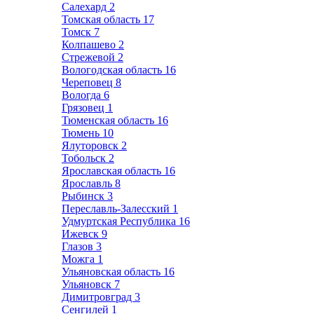
Салехард
2
Томская область
17
Томск
7
Колпашево
2
Стрежевой
2
Вологодская область
16
Череповец
8
Вологда
6
Грязовец
1
Тюменская область
16
Тюмень
10
Ялуторовск
2
Тобольск
2
Ярославская область
16
Ярославль
8
Рыбинск
3
Переславль-Залесский
1
Удмуртская Республика
16
Ижевск
9
Глазов
3
Можга
1
Ульяновская область
16
Ульяновск
7
Димитровград
3
Сенгилей
1