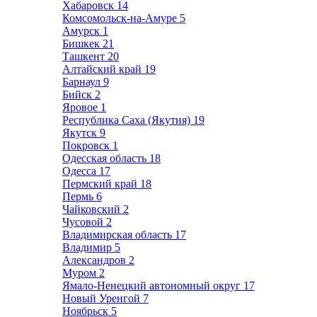
Хабаровск
14
Комсомольск-на-Амуре
5
Амурск
1
Бишкек
21
Ташкент
20
Алтайский край
19
Барнаул
9
Бийск
2
Яровое
1
Республика Саха (Якутия)
19
Якутск
9
Покровск
1
Одесская область
18
Одесса
17
Пермский край
18
Пермь
6
Чайковский
2
Чусовой
2
Владимирская область
17
Владимир
5
Александров
2
Муром
2
Ямало-Ненецкий автономный округ
17
Новый Уренгой
7
Ноябрьск
5