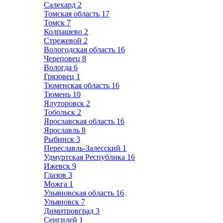
Салехард
2
Томская область
17
Томск
7
Колпашево
2
Стрежевой
2
Вологодская область
16
Череповец
8
Вологда
6
Грязовец
1
Тюменская область
16
Тюмень
10
Ялуторовск
2
Тобольск
2
Ярославская область
16
Ярославль
8
Рыбинск
3
Переславль-Залесский
1
Удмуртская Республика
16
Ижевск
9
Глазов
3
Можга
1
Ульяновская область
16
Ульяновск
7
Димитровград
3
Сенгилей
1