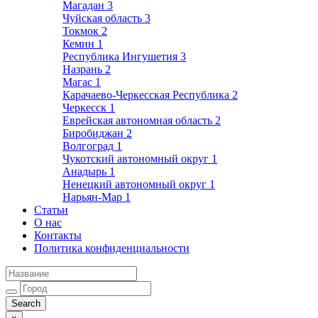
Магадан
3
Чуйская область
3
Токмок
2
Кемин
1
Республика Ингушетия
3
Назрань
2
Магас
1
Карачаево-Черкесская Республика
2
Черкесск
1
Еврейская автономная область
2
Биробиджан
2
Волгоград
1
Чукотский автономный округ
1
Анадырь
1
Ненецкий автономный округ
1
Нарьян-Мар
1
Статьи
О нас
Контакты
Политика конфиденциальности