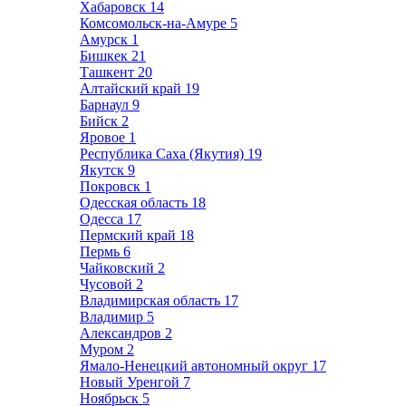
Хабаровск
14
Комсомольск-на-Амуре
5
Амурск
1
Бишкек
21
Ташкент
20
Алтайский край
19
Барнаул
9
Бийск
2
Яровое
1
Республика Саха (Якутия)
19
Якутск
9
Покровск
1
Одесская область
18
Одесса
17
Пермский край
18
Пермь
6
Чайковский
2
Чусовой
2
Владимирская область
17
Владимир
5
Александров
2
Муром
2
Ямало-Ненецкий автономный округ
17
Новый Уренгой
7
Ноябрьск
5