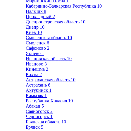
Мариинский Посад
1
Кабардино-Балкарская Республика
10
Нальчик
8
Прохладный
2
Днепропетровская область
10
Днепр
10
Киев
10
Смоленская область
10
Смоленск
6
Сафоново
2
Ярцево
1
Ивановская область
10
Иваново
3
Кинешма
2
Кохма
2
Астраханская область
10
Астрахань
6
Ахтубинск
1
Камызяк
1
Республика Хакасия
10
Абакан
5
Саяногорск
2
Черногорск
1
Брянская область
10
Брянск
5