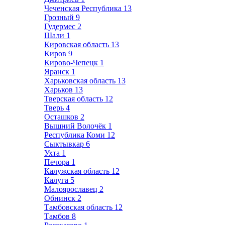
Чеченская Республика
13
Грозный
9
Гудермес
2
Шали
1
Кировская область
13
Киров
9
Кирово-Чепецк
1
Яранск
1
Харьковская область
13
Харьков
13
Тверская область
12
Тверь
4
Осташков
2
Вышний Волочёк
1
Республика Коми
12
Сыктывкар
6
Ухта
1
Печора
1
Калужская область
12
Калуга
5
Малоярославец
2
Обнинск
2
Тамбовская область
12
Тамбов
8