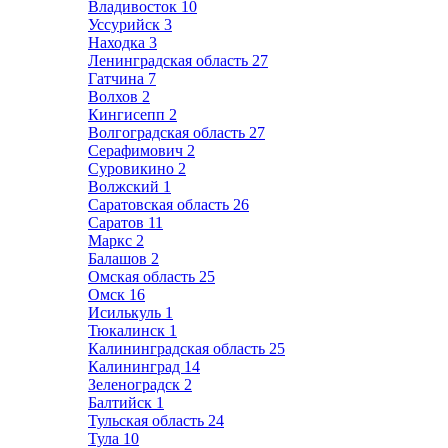
Владивосток
10
Уссурийск
3
Находка
3
Ленинградская область
27
Гатчина
7
Волхов
2
Кингисепп
2
Волгоградская область
27
Серафимович
2
Суровикино
2
Волжский
1
Саратовская область
26
Саратов
11
Маркс
2
Балашов
2
Омская область
25
Омск
16
Исилькуль
1
Тюкалинск
1
Калининградская область
25
Калининград
14
Зеленоградск
2
Балтийск
1
Тульская область
24
Тула
10