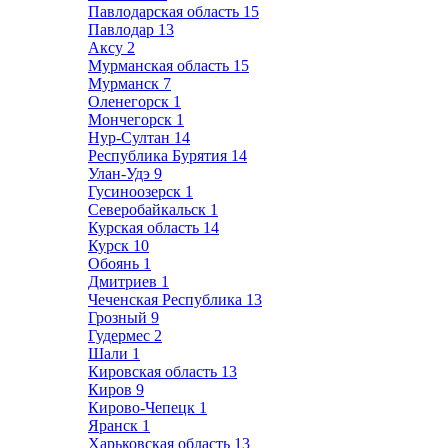
Павлодарская область
15
Павлодар
13
Аксу
2
Мурманская область
15
Мурманск
7
Оленегорск
1
Мончегорск
1
Нур-Султан
14
Республика Бурятия
14
Улан-Удэ
9
Гусиноозерск
1
Северобайкальск
1
Курская область
14
Курск
10
Обоянь
1
Дмитриев
1
Чеченская Республика
13
Грозный
9
Гудермес
2
Шали
1
Кировская область
13
Киров
9
Кирово-Чепецк
1
Яранск
1
Харьковская область
13