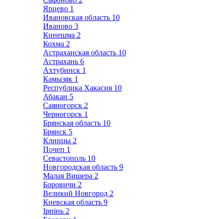
Ярцево
1
Ивановская область
10
Иваново
3
Кинешма
2
Кохма
2
Астраханская область
10
Астрахань
6
Ахтубинск
1
Камызяк
1
Республика Хакасия
10
Абакан
5
Саяногорск
2
Черногорск
1
Брянская область
10
Брянск
5
Клинцы
2
Почеп
1
Севастополь
10
Новгородская область
9
Малая Вишера
2
Боровичи
2
Великий Новгород
2
Киевская область
9
Ірпінь
2