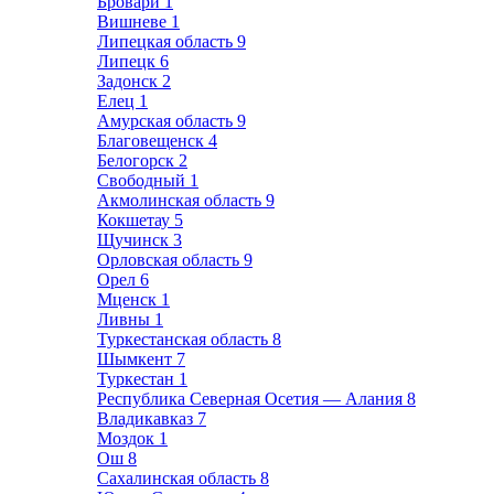
Бровари
1
Вишневе
1
Липецкая область
9
Липецк
6
Задонск
2
Елец
1
Амурская область
9
Благовещенск
4
Белогорск
2
Свободный
1
Акмолинская область
9
Кокшетау
5
Щучинск
3
Орловская область
9
Орел
6
Мценск
1
Ливны
1
Туркестанская область
8
Шымкент
7
Туркестан
1
Республика Северная Осетия — Алания
8
Владикавказ
7
Моздок
1
Ош
8
Сахалинская область
8