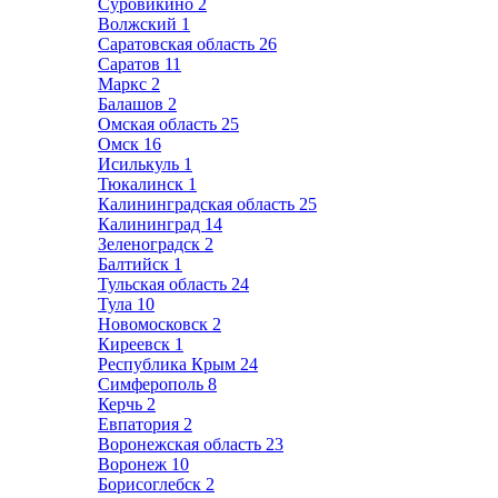
Суровикино
2
Волжский
1
Саратовская область
26
Саратов
11
Маркс
2
Балашов
2
Омская область
25
Омск
16
Исилькуль
1
Тюкалинск
1
Калининградская область
25
Калининград
14
Зеленоградск
2
Балтийск
1
Тульская область
24
Тула
10
Новомосковск
2
Киреевск
1
Республика Крым
24
Симферополь
8
Керчь
2
Евпатория
2
Воронежская область
23
Воронеж
10
Борисоглебск
2