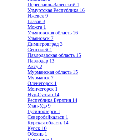
Переславль-Залесский
1
Удмуртская Республика
16
Ижевск
9
Глазов
3
Можга
1
Ульяновская область
16
Ульяновск
7
Димитровград
3
Сенгилей
1
Павлодарская область
15
Павлодар
13
Аксу
2
Мурманская область
15
Мурманск
7
Оленегорск
1
Мончегорск
1
Нур-Султан
14
Республика Бурятия
14
Улан-Удэ
9
Гусиноозерск
1
Северобайкальск
1
Курская область
14
Курск
10
Обоянь
1
Дмитриев
1