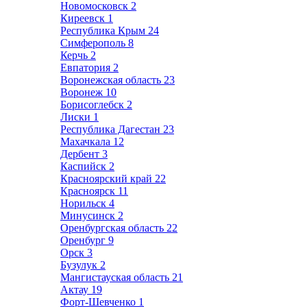
Новомосковск
2
Киреевск
1
Республика Крым
24
Симферополь
8
Керчь
2
Евпатория
2
Воронежская область
23
Воронеж
10
Борисоглебск
2
Лиски
1
Республика Дагестан
23
Махачкала
12
Дербент
3
Каспийск
2
Красноярский край
22
Красноярск
11
Норильск
4
Минусинск
2
Оренбургская область
22
Оренбург
9
Орск
3
Бузулук
2
Мангистауская область
21
Актау
19
Форт-Шевченко
1