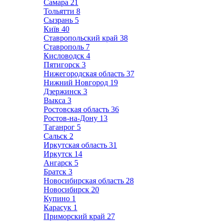
Самара
21
Тольятти
8
Сызрань
5
Київ
40
Ставропольский край
38
Ставрополь
7
Кисловодск
4
Пятигорск
3
Нижегородская область
37
Нижний Новгород
19
Дзержинск
3
Выкса
3
Ростовская область
36
Ростов-на-Дону
13
Таганрог
5
Сальск
2
Иркутская область
31
Иркутск
14
Ангарск
5
Братск
3
Новосибирская область
28
Новосибирск
20
Купино
1
Карасук
1
Приморский край
27