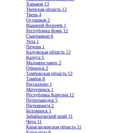
Харьков
13
Тверская область
12
Тверь
4
Осташков
2
Вышний Волочёк
1
Республика Коми
12
Сыктывкар
6
Ухта
1
Печора
1
Калужская область
12
Калуга
5
Малоярославец
2
Обнинск
2
Тамбовская область
12
Тамбов
8
Рассказово
1
Мичуринск
1
Республика Карелия
12
Петрозаводск
5
Питкяранта
2
Беломорск
1
Забайкальский край
11
Чита
11
Карагандинская область
11
Караганда
9