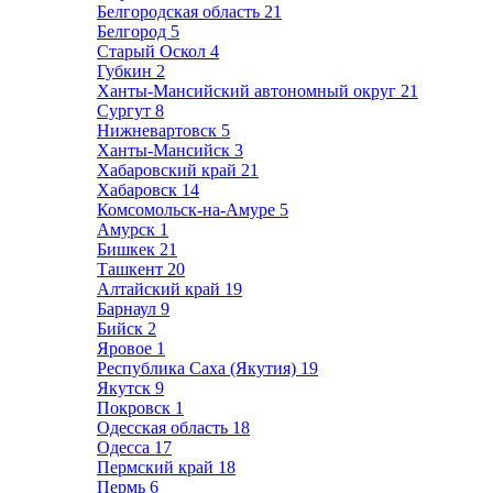
Белгородская область
21
Белгород
5
Старый Оскол
4
Губкин
2
Ханты-Мансийский автономный округ
21
Сургут
8
Нижневартовск
5
Ханты-Мансийск
3
Хабаровский край
21
Хабаровск
14
Комсомольск-на-Амуре
5
Амурск
1
Бишкек
21
Ташкент
20
Алтайский край
19
Барнаул
9
Бийск
2
Яровое
1
Республика Саха (Якутия)
19
Якутск
9
Покровск
1
Одесская область
18
Одесса
17
Пермский край
18
Пермь
6