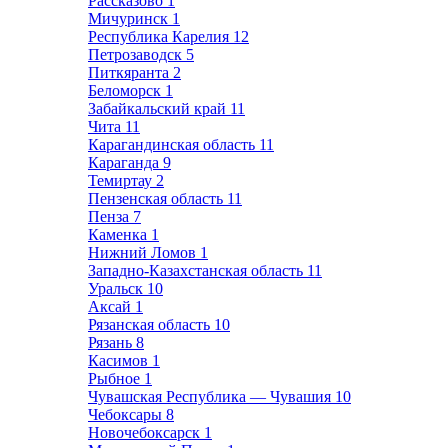
Рассказово
1
Мичуринск
1
Республика Карелия
12
Петрозаводск
5
Питкяранта
2
Беломорск
1
Забайкальский край
11
Чита
11
Карагандинская область
11
Караганда
9
Темиртау
2
Пензенская область
11
Пенза
7
Каменка
1
Нижний Ломов
1
Западно-Казахстанская область
11
Уральск
10
Аксай
1
Рязанская область
10
Рязань
8
Касимов
1
Рыбное
1
Чувашская Республика — Чувашия
10
Чебоксары
8
Новочебоксарск
1