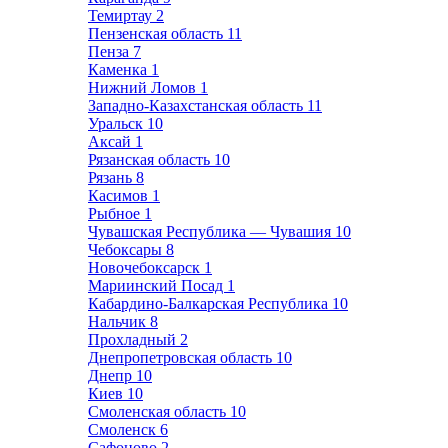
Темиртау
2
Пензенская область
11
Пенза
7
Каменка
1
Нижний Ломов
1
Западно-Казахстанская область
11
Уральск
10
Аксай
1
Рязанская область
10
Рязань
8
Касимов
1
Рыбное
1
Чувашская Республика — Чувашия
10
Чебоксары
8
Новочебоксарск
1
Мариинский Посад
1
Кабардино-Балкарская Республика
10
Нальчик
8
Прохладный
2
Днепропетровская область
10
Днепр
10
Киев
10
Смоленская область
10
Смоленск
6
Сафоново
2