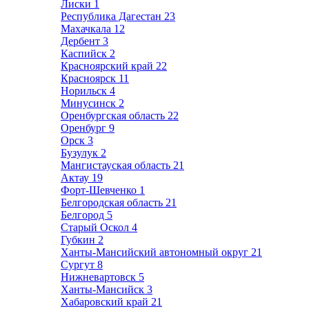
Лиски
1
Республика Дагестан
23
Махачкала
12
Дербент
3
Каспийск
2
Красноярский край
22
Красноярск
11
Норильск
4
Минусинск
2
Оренбургская область
22
Оренбург
9
Орск
3
Бузулук
2
Мангистауская область
21
Актау
19
Форт-Шевченко
1
Белгородская область
21
Белгород
5
Старый Оскол
4
Губкин
2
Ханты-Мансийский автономный округ
21
Сургут
8
Нижневартовск
5
Ханты-Мансийск
3
Хабаровский край
21