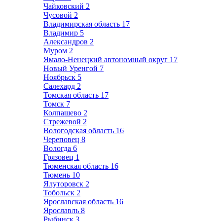
Чайковский
2
Чусовой
2
Владимирская область
17
Владимир
5
Александров
2
Муром
2
Ямало-Ненецкий автономный округ
17
Новый Уренгой
7
Ноябрьск
5
Салехард
2
Томская область
17
Томск
7
Колпашево
2
Стрежевой
2
Вологодская область
16
Череповец
8
Вологда
6
Грязовец
1
Тюменская область
16
Тюмень
10
Ялуторовск
2
Тобольск
2
Ярославская область
16
Ярославль
8
Рыбинск
3