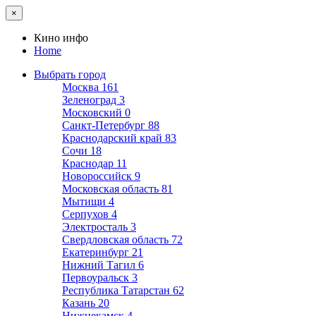
×
Кино инфо
Home
Выбрать город
Москва
161
Зеленоград
3
Московский
0
Санкт-Петербург
88
Краснодарский край
83
Сочи
18
Краснодар
11
Новороссийск
9
Московская область
81
Мытищи
4
Серпухов
4
Электросталь
3
Свердловская область
72
Екатеринбург
21
Нижний Тагил
6
Первоуральск
3
Республика Татарстан
62
Казань
20
Нижнекамск
4