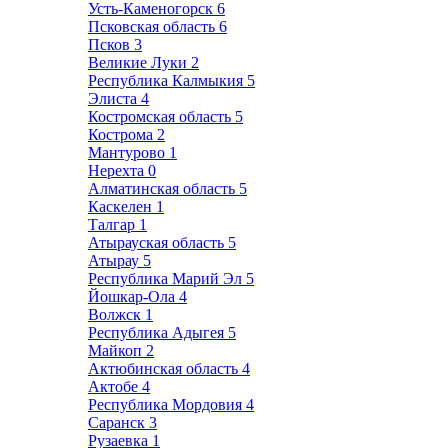
Усть-Каменогорск
6
Псковская область
6
Псков
3
Великие Луки
2
Республика Калмыкия
5
Элиста
4
Костромская область
5
Кострома
2
Мантурово
1
Нерехта
0
Алматинская область
5
Каскелен
1
Талгар
1
Атырауская область
5
Атырау
5
Республика Марий Эл
5
Йошкар-Ола
4
Волжск
1
Республика Адыгея
5
Майкоп
2
Актюбинская область
4
Актобе
4
Республика Мордовия
4
Саранск
3
Рузаевка
1