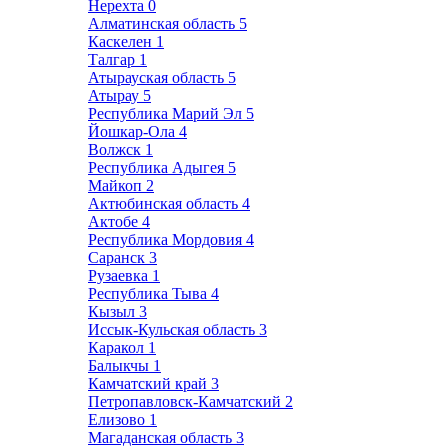
Нерехта
0
Алматинская область
5
Каскелен
1
Талгар
1
Атырауская область
5
Атырау
5
Республика Марий Эл
5
Йошкар-Ола
4
Волжск
1
Республика Адыгея
5
Майкоп
2
Актюбинская область
4
Актобе
4
Республика Мордовия
4
Саранск
3
Рузаевка
1
Республика Тыва
4
Кызыл
3
Иссык-Кульская область
3
Каракол
1
Балыкчы
1
Камчатский край
3
Петропавловск-Камчатский
2
Елизово
1
Магаданская область
3