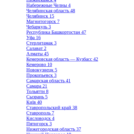
Набережные Челны
4
Челябинская область
48
Челябинск
15
Магнитогорск
7
Чебаркуль
3
Республика Башкортостан
47
Уфа
16
Стерлитамак
3
Салават
2
Алматы
45
Кемеровская область — Кузбасс
42
Кемерово
10
Новокузнецк
5
Прокопьевск
3
Самарская область
41
Самара
21
Тольятти
8
Сызрань
5
Київ
40
Ставропольский край
38
Ставрополь
7
Кисловодск
4
Пятигорск
3
Нижегородская область
37