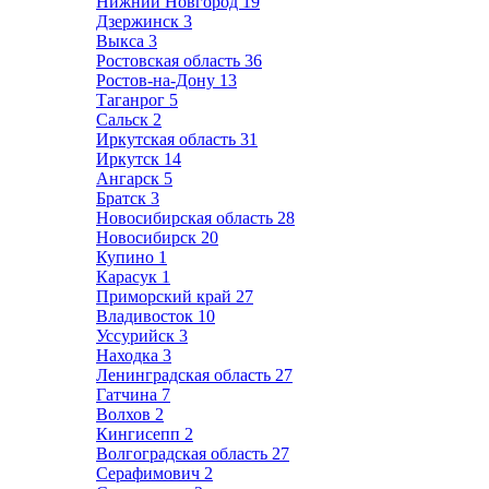
Нижний Новгород
19
Дзержинск
3
Выкса
3
Ростовская область
36
Ростов-на-Дону
13
Таганрог
5
Сальск
2
Иркутская область
31
Иркутск
14
Ангарск
5
Братск
3
Новосибирская область
28
Новосибирск
20
Купино
1
Карасук
1
Приморский край
27
Владивосток
10
Уссурийск
3
Находка
3
Ленинградская область
27
Гатчина
7
Волхов
2
Кингисепп
2
Волгоградская область
27
Серафимович
2