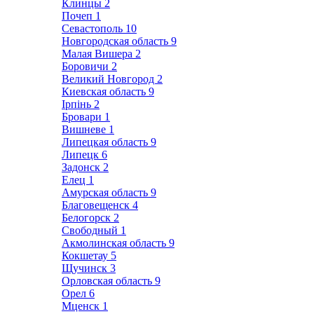
Клинцы
2
Почеп
1
Севастополь
10
Новгородская область
9
Малая Вишера
2
Боровичи
2
Великий Новгород
2
Киевская область
9
Ірпінь
2
Бровари
1
Вишневе
1
Липецкая область
9
Липецк
6
Задонск
2
Елец
1
Амурская область
9
Благовещенск
4
Белогорск
2
Свободный
1
Акмолинская область
9
Кокшетау
5
Щучинск
3
Орловская область
9
Орел
6
Мценск
1