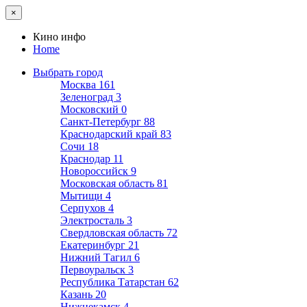
×
Кино инфо
Home
Выбрать город
Москва
161
Зеленоград
3
Московский
0
Санкт-Петербург
88
Краснодарский край
83
Сочи
18
Краснодар
11
Новороссийск
9
Московская область
81
Мытищи
4
Серпухов
4
Электросталь
3
Свердловская область
72
Екатеринбург
21
Нижний Тагил
6
Первоуральск
3
Республика Татарстан
62
Казань
20
Нижнекамск
4