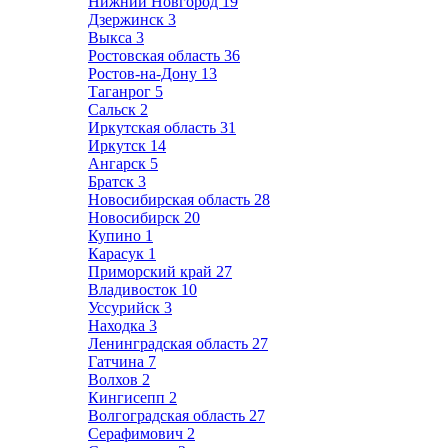
Нижний Новгород
19
Дзержинск
3
Выкса
3
Ростовская область
36
Ростов-на-Дону
13
Таганрог
5
Сальск
2
Иркутская область
31
Иркутск
14
Ангарск
5
Братск
3
Новосибирская область
28
Новосибирск
20
Купино
1
Карасук
1
Приморский край
27
Владивосток
10
Уссурийск
3
Находка
3
Ленинградская область
27
Гатчина
7
Волхов
2
Кингисепп
2
Волгоградская область
27
Серафимович
2