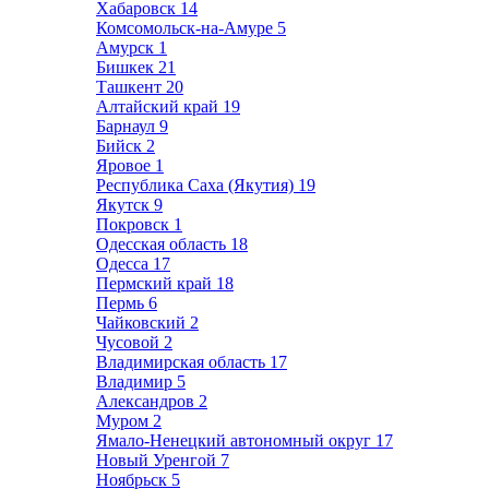
Хабаровск
14
Комсомольск-на-Амуре
5
Амурск
1
Бишкек
21
Ташкент
20
Алтайский край
19
Барнаул
9
Бийск
2
Яровое
1
Республика Саха (Якутия)
19
Якутск
9
Покровск
1
Одесская область
18
Одесса
17
Пермский край
18
Пермь
6
Чайковский
2
Чусовой
2
Владимирская область
17
Владимир
5
Александров
2
Муром
2
Ямало-Ненецкий автономный округ
17
Новый Уренгой
7
Ноябрьск
5