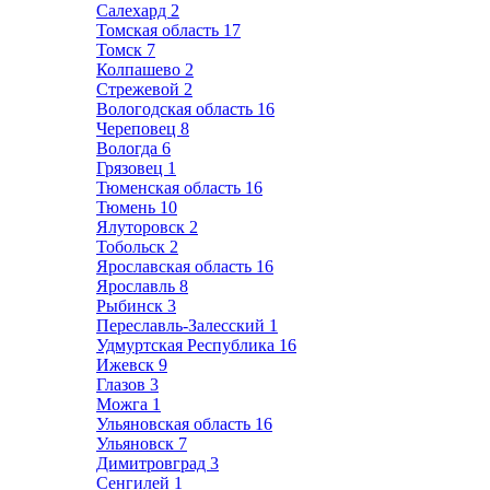
Салехард
2
Томская область
17
Томск
7
Колпашево
2
Стрежевой
2
Вологодская область
16
Череповец
8
Вологда
6
Грязовец
1
Тюменская область
16
Тюмень
10
Ялуторовск
2
Тобольск
2
Ярославская область
16
Ярославль
8
Рыбинск
3
Переславль-Залесский
1
Удмуртская Республика
16
Ижевск
9
Глазов
3
Можга
1
Ульяновская область
16
Ульяновск
7
Димитровград
3
Сенгилей
1