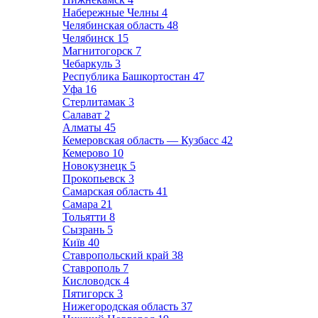
Набережные Челны
4
Челябинская область
48
Челябинск
15
Магнитогорск
7
Чебаркуль
3
Республика Башкортостан
47
Уфа
16
Стерлитамак
3
Салават
2
Алматы
45
Кемеровская область — Кузбасс
42
Кемерово
10
Новокузнецк
5
Прокопьевск
3
Самарская область
41
Самара
21
Тольятти
8
Сызрань
5
Київ
40
Ставропольский край
38
Ставрополь
7
Кисловодск
4
Пятигорск
3
Нижегородская область
37