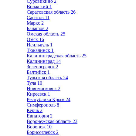
Суровикино
2
Волжский
1
Саратовская область
26
Саратов
11
Маркс
2
Балашов
2
Омская область
25
Омск
16
Исилькуль
1
Тюкалинск
1
Калининградская область
25
Калининград
14
Зеленоградск
2
Балтийск
1
Тульская область
24
Тула
10
Новомосковск
2
Киреевск
1
Республика Крым
24
Симферополь
8
Керчь
2
Евпатория
2
Воронежская область
23
Воронеж
10
Борисоглебск
2