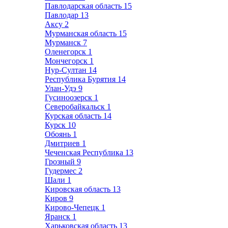
Павлодарская область
15
Павлодар
13
Аксу
2
Мурманская область
15
Мурманск
7
Оленегорск
1
Мончегорск
1
Нур-Султан
14
Республика Бурятия
14
Улан-Удэ
9
Гусиноозерск
1
Северобайкальск
1
Курская область
14
Курск
10
Обоянь
1
Дмитриев
1
Чеченская Республика
13
Грозный
9
Гудермес
2
Шали
1
Кировская область
13
Киров
9
Кирово-Чепецк
1
Яранск
1
Харьковская область
13