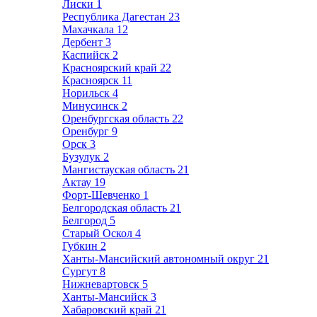
Лиски
1
Республика Дагестан
23
Махачкала
12
Дербент
3
Каспийск
2
Красноярский край
22
Красноярск
11
Норильск
4
Минусинск
2
Оренбургская область
22
Оренбург
9
Орск
3
Бузулук
2
Мангистауская область
21
Актау
19
Форт-Шевченко
1
Белгородская область
21
Белгород
5
Старый Оскол
4
Губкин
2
Ханты-Мансийский автономный округ
21
Сургут
8
Нижневартовск
5
Ханты-Мансийск
3
Хабаровский край
21