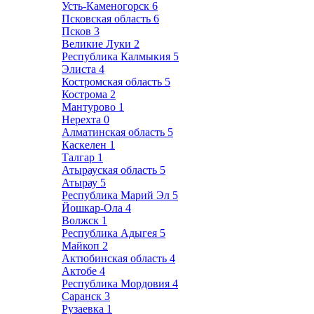
Усть-Каменогорск
6
Псковская область
6
Псков
3
Великие Луки
2
Республика Калмыкия
5
Элиста
4
Костромская область
5
Кострома
2
Мантурово
1
Нерехта
0
Алматинская область
5
Каскелен
1
Талгар
1
Атырауская область
5
Атырау
5
Республика Марий Эл
5
Йошкар-Ола
4
Волжск
1
Республика Адыгея
5
Майкоп
2
Актюбинская область
4
Актобе
4
Республика Мордовия
4
Саранск
3
Рузаевка
1