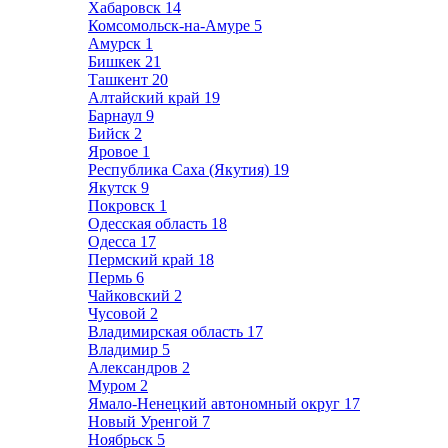
Хабаровск
14
Комсомольск-на-Амуре
5
Амурск
1
Бишкек
21
Ташкент
20
Алтайский край
19
Барнаул
9
Бийск
2
Яровое
1
Республика Саха (Якутия)
19
Якутск
9
Покровск
1
Одесская область
18
Одесса
17
Пермский край
18
Пермь
6
Чайковский
2
Чусовой
2
Владимирская область
17
Владимир
5
Александров
2
Муром
2
Ямало-Ненецкий автономный округ
17
Новый Уренгой
7
Ноябрьск
5