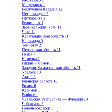
Рассказово
1
Мичуринск
1
Республика Карелия
12
Петрозаводск
5
Питкяранта
2
Беломорск
1
Забайкальский край
11
Чита
11
Карагандинская область
11
Караганда
9
Темиртау
2
Пензенская область
11
Пенза
7
Каменка
1
Нижний Ломов
1
Западно-Казахстанская область
11
Уральск
10
Аксай
1
Рязанская область
10
Рязань
8
Касимов
1
Рыбное
1
Чувашская Республика — Чувашия
10
Чебоксары
8
Новочебоксарск
1