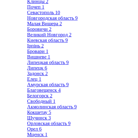
Клинцы
2
Почеп
1
Севастополь
10
Новгородская область
9
Малая Вишера
2
Боровичи
2
Великий Новгород
2
Киевская область
9
Ірпінь
2
Бровари
1
Вишневе
1
Липецкая область
9
Липецк
6
Задонск
2
Елец
1
Амурская область
9
Благовещенск
4
Белогорск
2
Свободный
1
Акмолинская область
9
Кокшетау
5
Щучинск
3
Орловская область
9
Орел
6
Мценск
1