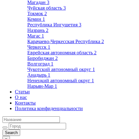
Магадан
3
Чуйская область
3
Токмок
2
Кемин
1
Республика Ингушетия
3
Назрань
2
Магас
1
Карачаево-Черкесская Республика
2
Черкесск
1
Еврейская автономная область
2
Биробиджан
2
Волгоград
1
Чукотский автономный округ
1
Анадырь
1
Ненецкий автономный округ
1
Нарьян-Мар
1
Статьи
О нас
Контакты
Политика конфиденциальности