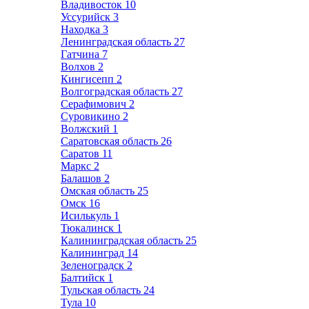
Владивосток
10
Уссурийск
3
Находка
3
Ленинградская область
27
Гатчина
7
Волхов
2
Кингисепп
2
Волгоградская область
27
Серафимович
2
Суровикино
2
Волжский
1
Саратовская область
26
Саратов
11
Маркс
2
Балашов
2
Омская область
25
Омск
16
Исилькуль
1
Тюкалинск
1
Калининградская область
25
Калининград
14
Зеленоградск
2
Балтийск
1
Тульская область
24
Тула
10