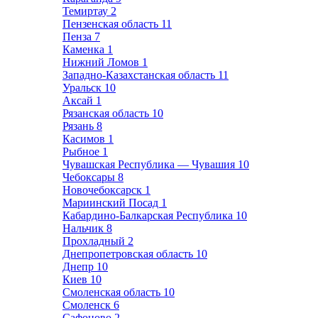
Темиртау
2
Пензенская область
11
Пенза
7
Каменка
1
Нижний Ломов
1
Западно-Казахстанская область
11
Уральск
10
Аксай
1
Рязанская область
10
Рязань
8
Касимов
1
Рыбное
1
Чувашская Республика — Чувашия
10
Чебоксары
8
Новочебоксарск
1
Мариинский Посад
1
Кабардино-Балкарская Республика
10
Нальчик
8
Прохладный
2
Днепропетровская область
10
Днепр
10
Киев
10
Смоленская область
10
Смоленск
6
Сафоново
2