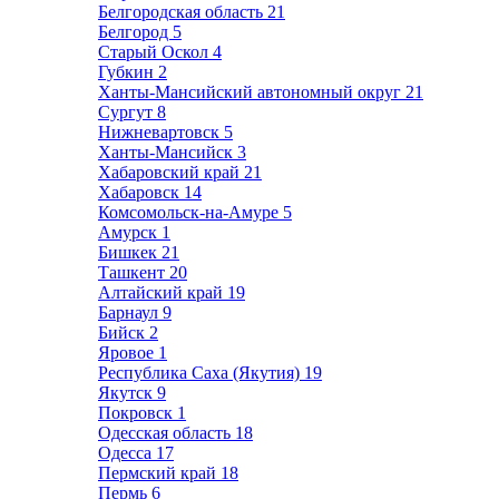
Белгородская область
21
Белгород
5
Старый Оскол
4
Губкин
2
Ханты-Мансийский автономный округ
21
Сургут
8
Нижневартовск
5
Ханты-Мансийск
3
Хабаровский край
21
Хабаровск
14
Комсомольск-на-Амуре
5
Амурск
1
Бишкек
21
Ташкент
20
Алтайский край
19
Барнаул
9
Бийск
2
Яровое
1
Республика Саха (Якутия)
19
Якутск
9
Покровск
1
Одесская область
18
Одесса
17
Пермский край
18
Пермь
6