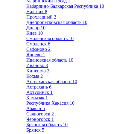
Мариинский Посад
1
Кабардино-Балкарская Республика
10
Нальчик
8
Прохладный
2
Днепропетровская область
10
Днепр
10
Киев
10
Смоленская область
10
Смоленск
6
Сафоново
2
Ярцево
1
Ивановская область
10
Иваново
3
Кинешма
2
Кохма
2
Астраханская область
10
Астрахань
6
Ахтубинск
1
Камызяк
1
Республика Хакасия
10
Абакан
5
Саяногорск
2
Черногорск
1
Брянская область
10
Брянск
5