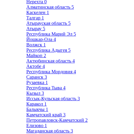
Нерехта
0
Алматинская область
5
Каскелен
1
Талгар
1
Атырауская область
5
Атырау
5
Республика Марий Эл
5
Йошкар-Ола
4
Волжск
1
Республика Адыгея
5
Майкоп
2
Актюбинская область
4
Актобе
4
Республика Мордовия
4
Саранск
3
Рузаевка
1
Республика Тыва
4
Кызыл
3
Иссык-Кульская область
3
Каракол
1
Балыкчы
1
Камчатский край
3
Петропавловск-Камчатский
2
Елизово
1
Магаданская область
3