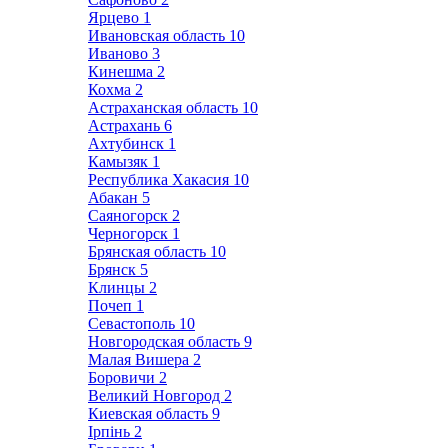
Ярцево
1
Ивановская область
10
Иваново
3
Кинешма
2
Кохма
2
Астраханская область
10
Астрахань
6
Ахтубинск
1
Камызяк
1
Республика Хакасия
10
Абакан
5
Саяногорск
2
Черногорск
1
Брянская область
10
Брянск
5
Клинцы
2
Почеп
1
Севастополь
10
Новгородская область
9
Малая Вишера
2
Боровичи
2
Великий Новгород
2
Киевская область
9
Ірпінь
2