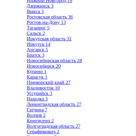
Нижний Новгород
19
Дзержинск
3
Выкса
3
Ростовская область
36
Ростов-на-Дону
13
Таганрог
5
Сальск
2
Иркутская область
31
Иркутск
14
Ангарск
5
Братск
3
Новосибирская область
28
Новосибирск
20
Купино
1
Карасук
1
Приморский край
27
Владивосток
10
Уссурийск
3
Находка
3
Ленинградская область
27
Гатчина
7
Волхов
2
Кингисепп
2
Волгоградская область
27
Серафимович
2