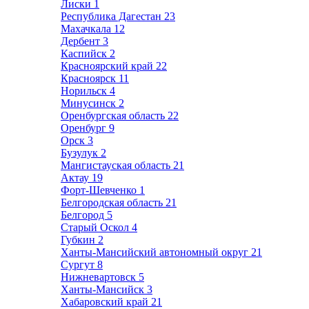
Лиски
1
Республика Дагестан
23
Махачкала
12
Дербент
3
Каспийск
2
Красноярский край
22
Красноярск
11
Норильск
4
Минусинск
2
Оренбургская область
22
Оренбург
9
Орск
3
Бузулук
2
Мангистауская область
21
Актау
19
Форт-Шевченко
1
Белгородская область
21
Белгород
5
Старый Оскол
4
Губкин
2
Ханты-Мансийский автономный округ
21
Сургут
8
Нижневартовск
5
Ханты-Мансийск
3
Хабаровский край
21