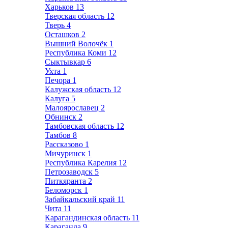
Харьков
13
Тверская область
12
Тверь
4
Осташков
2
Вышний Волочёк
1
Республика Коми
12
Сыктывкар
6
Ухта
1
Печора
1
Калужская область
12
Калуга
5
Малоярославец
2
Обнинск
2
Тамбовская область
12
Тамбов
8
Рассказово
1
Мичуринск
1
Республика Карелия
12
Петрозаводск
5
Питкяранта
2
Беломорск
1
Забайкальский край
11
Чита
11
Карагандинская область
11
Караганда
9