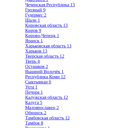
Чеченская Республика
13
Грозный
9
Гудермес
2
Шали
1
Кировская область
13
Киров
9
Кирово-Чепецк
1
Яранск
1
Харьковская область
13
Харьков
13
Тверская область
12
Тверь
4
Осташков
2
Вышний Волочёк
1
Республика Коми
12
Сыктывкар
6
Ухта
1
Печора
1
Калужская область
12
Калуга
5
Малоярославец
2
Обнинск
2
Тамбовская область
12
Тамбов
8