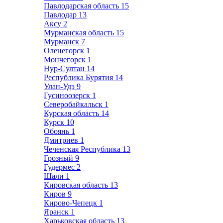
Павлодарская область
15
Павлодар
13
Аксу
2
Мурманская область
15
Мурманск
7
Оленегорск
1
Мончегорск
1
Нур-Султан
14
Республика Бурятия
14
Улан-Удэ
9
Гусиноозерск
1
Северобайкальск
1
Курская область
14
Курск
10
Обоянь
1
Дмитриев
1
Чеченская Республика
13
Грозный
9
Гудермес
2
Шали
1
Кировская область
13
Киров
9
Кирово-Чепецк
1
Яранск
1
Харьковская область
13