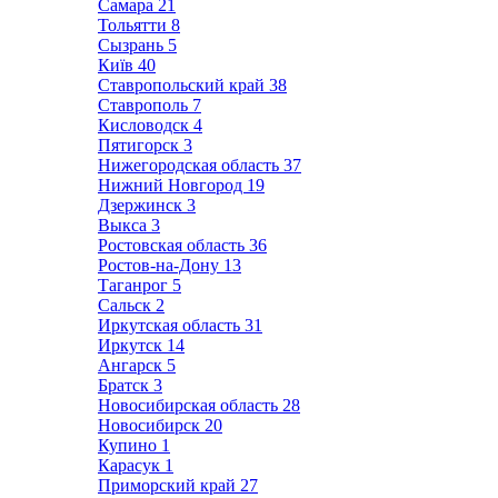
Самара
21
Тольятти
8
Сызрань
5
Київ
40
Ставропольский край
38
Ставрополь
7
Кисловодск
4
Пятигорск
3
Нижегородская область
37
Нижний Новгород
19
Дзержинск
3
Выкса
3
Ростовская область
36
Ростов-на-Дону
13
Таганрог
5
Сальск
2
Иркутская область
31
Иркутск
14
Ангарск
5
Братск
3
Новосибирская область
28
Новосибирск
20
Купино
1
Карасук
1
Приморский край
27