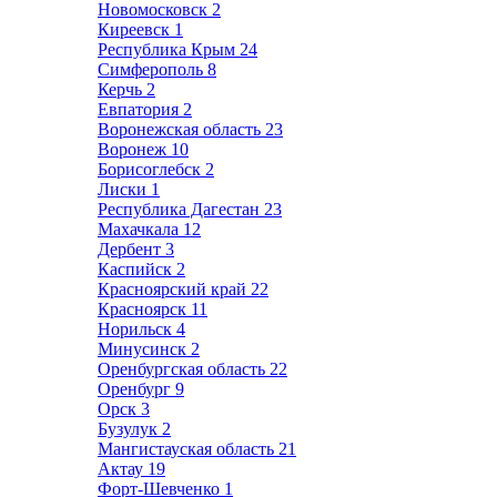
Новомосковск
2
Киреевск
1
Республика Крым
24
Симферополь
8
Керчь
2
Евпатория
2
Воронежская область
23
Воронеж
10
Борисоглебск
2
Лиски
1
Республика Дагестан
23
Махачкала
12
Дербент
3
Каспийск
2
Красноярский край
22
Красноярск
11
Норильск
4
Минусинск
2
Оренбургская область
22
Оренбург
9
Орск
3
Бузулук
2
Мангистауская область
21
Актау
19
Форт-Шевченко
1