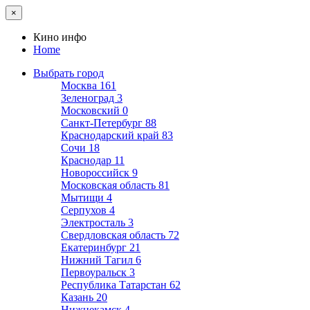
×
Кино инфо
Home
Выбрать город
Москва
161
Зеленоград
3
Московский
0
Санкт-Петербург
88
Краснодарский край
83
Сочи
18
Краснодар
11
Новороссийск
9
Московская область
81
Мытищи
4
Серпухов
4
Электросталь
3
Свердловская область
72
Екатеринбург
21
Нижний Тагил
6
Первоуральск
3
Республика Татарстан
62
Казань
20
Нижнекамск
4