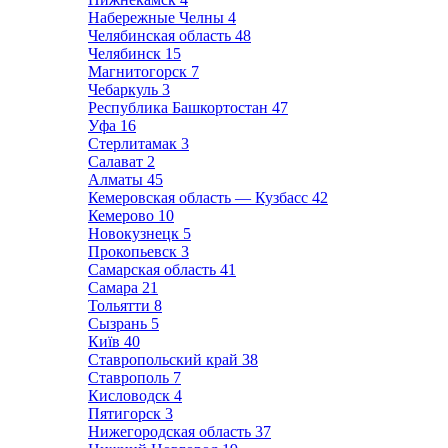
Набережные Челны
4
Челябинская область
48
Челябинск
15
Магнитогорск
7
Чебаркуль
3
Республика Башкортостан
47
Уфа
16
Стерлитамак
3
Салават
2
Алматы
45
Кемеровская область — Кузбасс
42
Кемерово
10
Новокузнецк
5
Прокопьевск
3
Самарская область
41
Самара
21
Тольятти
8
Сызрань
5
Київ
40
Ставропольский край
38
Ставрополь
7
Кисловодск
4
Пятигорск
3
Нижегородская область
37