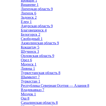
Бровари
1
Вишневе
1
Липецкая область
9
Липецк
6
Задонск
2
Елец
1
Амурская область
9
Благовещенск
4
Белогорск
2
Свободный
1
Акмолинская область
9
Кокшетау
5
Щучинск
3
Орловская область
9
Орел
6
Мценск
1
Ливны
1
Туркестанская область
8
Шымкент
7
Туркестан
1
Республика Северная Осетия — Алания
8
Владикавказ
7
Моздок
1
Ош
8
Сахалинская область
8