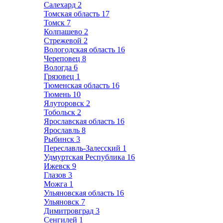
Салехард
2
Томская область
17
Томск
7
Колпашево
2
Стрежевой
2
Вологодская область
16
Череповец
8
Вологда
6
Грязовец
1
Тюменская область
16
Тюмень
10
Ялуторовск
2
Тобольск
2
Ярославская область
16
Ярославль
8
Рыбинск
3
Переславль-Залесский
1
Удмуртская Республика
16
Ижевск
9
Глазов
3
Можга
1
Ульяновская область
16
Ульяновск
7
Димитровград
3
Сенгилей
1