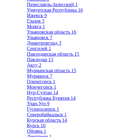
Переславль-Залесский
1
Удмуртская Республика
16
Ижевск
9
Глазов
3
Можга
1
Ульяновская область
16
Ульяновск
7
Димитровград
3
Сенгилей
1
Павлодарская область
15
Павлодар
13
Аксу
2
Мурманская область
15
Мурманск
7
Оленегорск
1
Мончегорск
1
Нур-Султан
14
Республика Бурятия
14
Улан-Удэ
9
Гусиноозерск
1
Северобайкальск
1
Курская область
14
Курск
10
Обоянь
1
Дмитриев
1