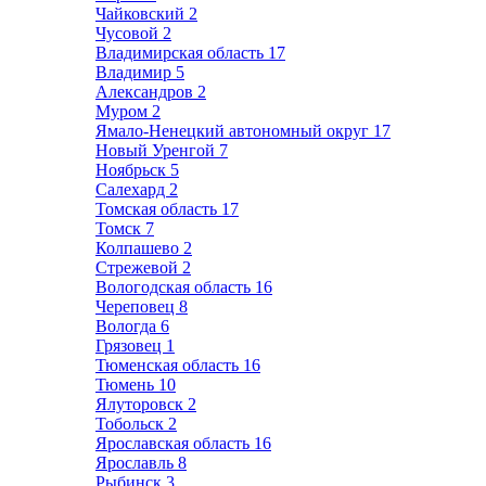
Чайковский
2
Чусовой
2
Владимирская область
17
Владимир
5
Александров
2
Муром
2
Ямало-Ненецкий автономный округ
17
Новый Уренгой
7
Ноябрьск
5
Салехард
2
Томская область
17
Томск
7
Колпашево
2
Стрежевой
2
Вологодская область
16
Череповец
8
Вологда
6
Грязовец
1
Тюменская область
16
Тюмень
10
Ялуторовск
2
Тобольск
2
Ярославская область
16
Ярославль
8
Рыбинск
3