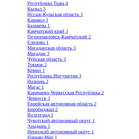
Республика Тыва
4
Кызыл
3
Иссык-Кульская область
3
Каракол
1
Балыкчы
1
Камчатский край
3
Петропавловск-Камчатский
2
Елизово
1
Магаданская область
3
Магадан
3
Чуйская область
3
Токмок
2
Кемин
1
Республика Ингушетия
3
Назрань
2
Магас
1
Карачаево-Черкесская Республика
2
Черкесск
1
Еврейская автономная область
2
Биробиджан
2
Волгоград
1
Чукотский автономный округ
1
Анадырь
1
Ненецкий автономный округ
1
Нарьян-Мар
1