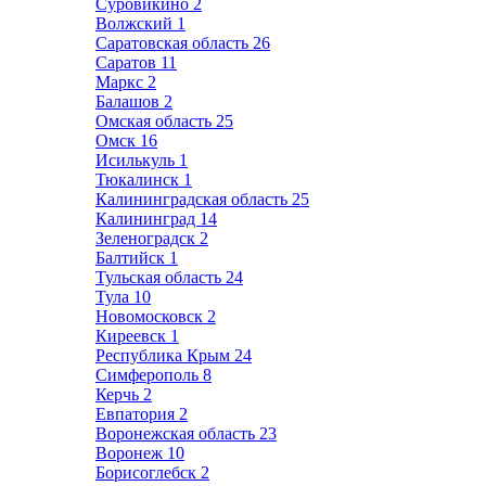
Суровикино
2
Волжский
1
Саратовская область
26
Саратов
11
Маркс
2
Балашов
2
Омская область
25
Омск
16
Исилькуль
1
Тюкалинск
1
Калининградская область
25
Калининград
14
Зеленоградск
2
Балтийск
1
Тульская область
24
Тула
10
Новомосковск
2
Киреевск
1
Республика Крым
24
Симферополь
8
Керчь
2
Евпатория
2
Воронежская область
23
Воронеж
10
Борисоглебск
2