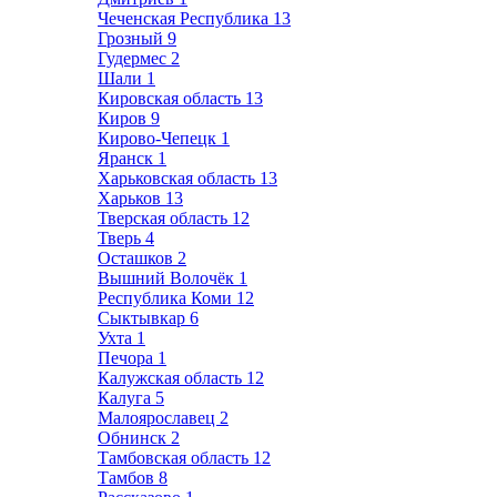
Чеченская Республика
13
Грозный
9
Гудермес
2
Шали
1
Кировская область
13
Киров
9
Кирово-Чепецк
1
Яранск
1
Харьковская область
13
Харьков
13
Тверская область
12
Тверь
4
Осташков
2
Вышний Волочёк
1
Республика Коми
12
Сыктывкар
6
Ухта
1
Печора
1
Калужская область
12
Калуга
5
Малоярославец
2
Обнинск
2
Тамбовская область
12
Тамбов
8