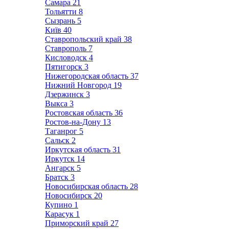
Самара
21
Тольятти
8
Сызрань
5
Київ
40
Ставропольский край
38
Ставрополь
7
Кисловодск
4
Пятигорск
3
Нижегородская область
37
Нижний Новгород
19
Дзержинск
3
Выкса
3
Ростовская область
36
Ростов-на-Дону
13
Таганрог
5
Сальск
2
Иркутская область
31
Иркутск
14
Ангарск
5
Братск
3
Новосибирская область
28
Новосибирск
20
Купино
1
Карасук
1
Приморский край
27