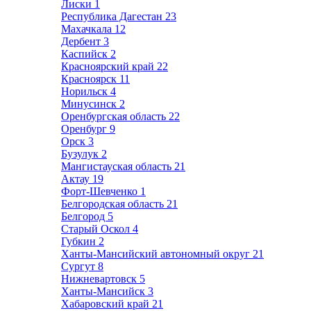
Лиски
1
Республика Дагестан
23
Махачкала
12
Дербент
3
Каспийск
2
Красноярский край
22
Красноярск
11
Норильск
4
Минусинск
2
Оренбургская область
22
Оренбург
9
Орск
3
Бузулук
2
Мангистауская область
21
Актау
19
Форт-Шевченко
1
Белгородская область
21
Белгород
5
Старый Оскол
4
Губкин
2
Ханты-Мансийский автономный округ
21
Сургут
8
Нижневартовск
5
Ханты-Мансийск
3
Хабаровский край
21