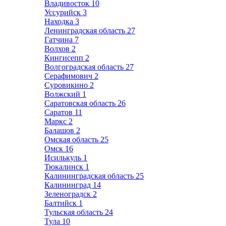
Владивосток
10
Уссурийск
3
Находка
3
Ленинградская область
27
Гатчина
7
Волхов
2
Кингисепп
2
Волгоградская область
27
Серафимович
2
Суровикино
2
Волжский
1
Саратовская область
26
Саратов
11
Маркс
2
Балашов
2
Омская область
25
Омск
16
Исилькуль
1
Тюкалинск
1
Калининградская область
25
Калининград
14
Зеленоградск
2
Балтийск
1
Тульская область
24
Тула
10