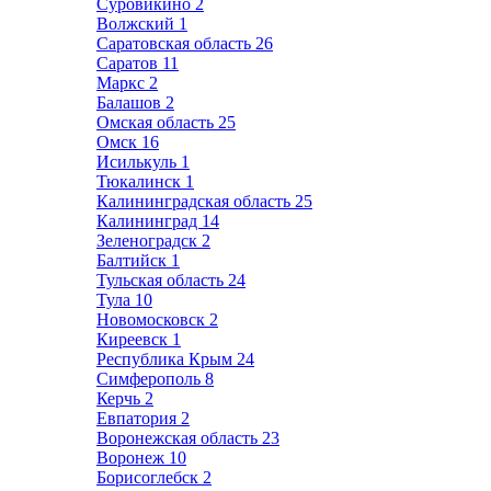
Суровикино
2
Волжский
1
Саратовская область
26
Саратов
11
Маркс
2
Балашов
2
Омская область
25
Омск
16
Исилькуль
1
Тюкалинск
1
Калининградская область
25
Калининград
14
Зеленоградск
2
Балтийск
1
Тульская область
24
Тула
10
Новомосковск
2
Киреевск
1
Республика Крым
24
Симферополь
8
Керчь
2
Евпатория
2
Воронежская область
23
Воронеж
10
Борисоглебск
2