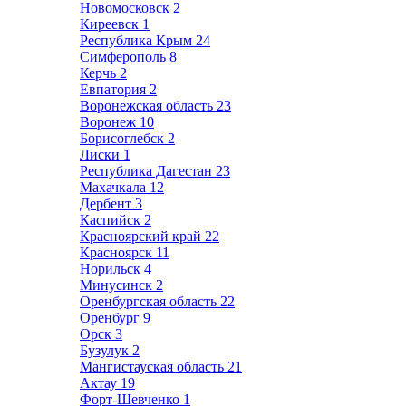
Новомосковск
2
Киреевск
1
Республика Крым
24
Симферополь
8
Керчь
2
Евпатория
2
Воронежская область
23
Воронеж
10
Борисоглебск
2
Лиски
1
Республика Дагестан
23
Махачкала
12
Дербент
3
Каспийск
2
Красноярский край
22
Красноярск
11
Норильск
4
Минусинск
2
Оренбургская область
22
Оренбург
9
Орск
3
Бузулук
2
Мангистауская область
21
Актау
19
Форт-Шевченко
1