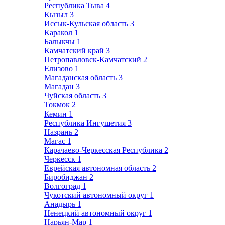
Республика Тыва
4
Кызыл
3
Иссык-Кульская область
3
Каракол
1
Балыкчы
1
Камчатский край
3
Петропавловск-Камчатский
2
Елизово
1
Магаданская область
3
Магадан
3
Чуйская область
3
Токмок
2
Кемин
1
Республика Ингушетия
3
Назрань
2
Магас
1
Карачаево-Черкесская Республика
2
Черкесск
1
Еврейская автономная область
2
Биробиджан
2
Волгоград
1
Чукотский автономный округ
1
Анадырь
1
Ненецкий автономный округ
1
Нарьян-Мар
1