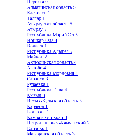
Нерехта
0
Алматинская область
5
Каскелен
1
Талгар
1
Атырауская область
5
Атырау
5
Республика Марий Эл
5
Йошкар-Ола
4
Волжск
1
Республика Адыгея
5
Майкоп
2
Актюбинская область
4
Актобе
4
Республика Мордовия
4
Саранск
3
Рузаевка
1
Республика Тыва
4
Кызыл
3
Иссык-Кульская область
3
Каракол
1
Балыкчы
1
Камчатский край
3
Петропавловск-Камчатский
2
Елизово
1
Магаданская область
3