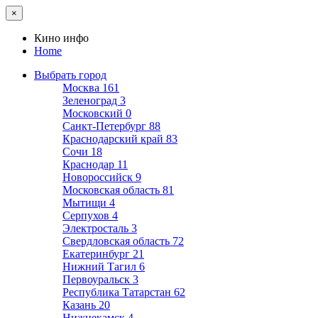
×
Кино инфо
Home
Выбрать город
Москва
161
Зеленоград
3
Московский
0
Санкт-Петербург
88
Краснодарский край
83
Сочи
18
Краснодар
11
Новороссийск
9
Московская область
81
Мытищи
4
Серпухов
4
Электросталь
3
Свердловская область
72
Екатеринбург
21
Нижний Тагил
6
Первоуральск
3
Республика Татарстан
62
Казань
20
Нижнекамск
4