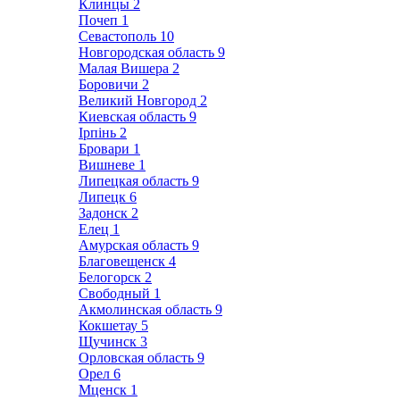
Клинцы
2
Почеп
1
Севастополь
10
Новгородская область
9
Малая Вишера
2
Боровичи
2
Великий Новгород
2
Киевская область
9
Ірпінь
2
Бровари
1
Вишневе
1
Липецкая область
9
Липецк
6
Задонск
2
Елец
1
Амурская область
9
Благовещенск
4
Белогорск
2
Свободный
1
Акмолинская область
9
Кокшетау
5
Щучинск
3
Орловская область
9
Орел
6
Мценск
1