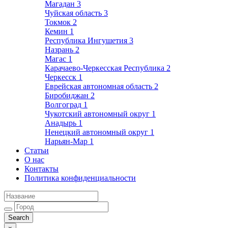
Магадан
3
Чуйская область
3
Токмок
2
Кемин
1
Республика Ингушетия
3
Назрань
2
Магас
1
Карачаево-Черкесская Республика
2
Черкесск
1
Еврейская автономная область
2
Биробиджан
2
Волгоград
1
Чукотский автономный округ
1
Анадырь
1
Ненецкий автономный округ
1
Нарьян-Мар
1
Статьи
О нас
Контакты
Политика конфиденциальности