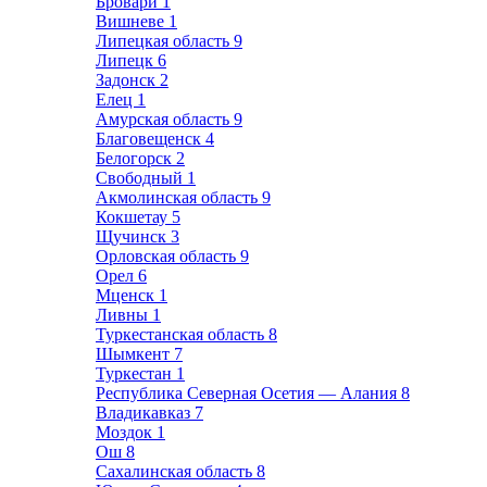
Бровари
1
Вишневе
1
Липецкая область
9
Липецк
6
Задонск
2
Елец
1
Амурская область
9
Благовещенск
4
Белогорск
2
Свободный
1
Акмолинская область
9
Кокшетау
5
Щучинск
3
Орловская область
9
Орел
6
Мценск
1
Ливны
1
Туркестанская область
8
Шымкент
7
Туркестан
1
Республика Северная Осетия — Алания
8
Владикавказ
7
Моздок
1
Ош
8
Сахалинская область
8