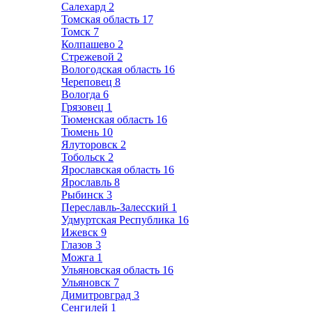
Салехард
2
Томская область
17
Томск
7
Колпашево
2
Стрежевой
2
Вологодская область
16
Череповец
8
Вологда
6
Грязовец
1
Тюменская область
16
Тюмень
10
Ялуторовск
2
Тобольск
2
Ярославская область
16
Ярославль
8
Рыбинск
3
Переславль-Залесский
1
Удмуртская Республика
16
Ижевск
9
Глазов
3
Можга
1
Ульяновская область
16
Ульяновск
7
Димитровград
3
Сенгилей
1