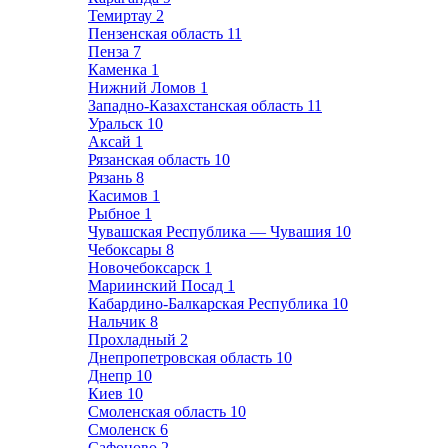
Темиртау
2
Пензенская область
11
Пенза
7
Каменка
1
Нижний Ломов
1
Западно-Казахстанская область
11
Уральск
10
Аксай
1
Рязанская область
10
Рязань
8
Касимов
1
Рыбное
1
Чувашская Республика — Чувашия
10
Чебоксары
8
Новочебоксарск
1
Мариинский Посад
1
Кабардино-Балкарская Республика
10
Нальчик
8
Прохладный
2
Днепропетровская область
10
Днепр
10
Киев
10
Смоленская область
10
Смоленск
6
Сафоново
2