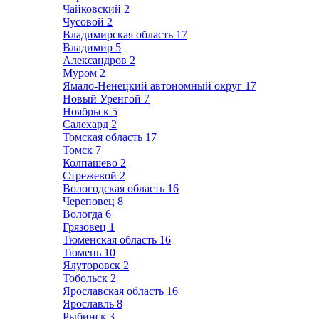
Чайковский
2
Чусовой
2
Владимирская область
17
Владимир
5
Александров
2
Муром
2
Ямало-Ненецкий автономный округ
17
Новый Уренгой
7
Ноябрьск
5
Салехард
2
Томская область
17
Томск
7
Колпашево
2
Стрежевой
2
Вологодская область
16
Череповец
8
Вологда
6
Грязовец
1
Тюменская область
16
Тюмень
10
Ялуторовск
2
Тобольск
2
Ярославская область
16
Ярославль
8
Рыбинск
3