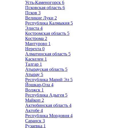
Усть-Каменогорск
6
Псковская область
6
Псков
3
Великие Луки
2
Республика Калмыкия
5
Элиста
4
Костромская область
5
Кострома
2
Мантурово
1
Нерехта
0
Алматинская область
5
Каскелен
1
Талгар
1
Атырауская область
5
Атырау
5
Республика Марий Эл
5
Йошкар-Ола
4
Волжск
1
Республика Адыгея
5
Майкоп
2
Актюбинская область
4
Актобе
4
Республика Мордовия
4
Саранск
3
Рузаевка
1