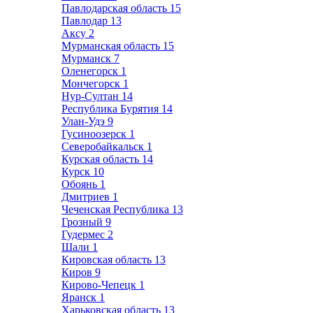
Павлодарская область
15
Павлодар
13
Аксу
2
Мурманская область
15
Мурманск
7
Оленегорск
1
Мончегорск
1
Нур-Султан
14
Республика Бурятия
14
Улан-Удэ
9
Гусиноозерск
1
Северобайкальск
1
Курская область
14
Курск
10
Обоянь
1
Дмитриев
1
Чеченская Республика
13
Грозный
9
Гудермес
2
Шали
1
Кировская область
13
Киров
9
Кирово-Чепецк
1
Яранск
1
Харьковская область
13