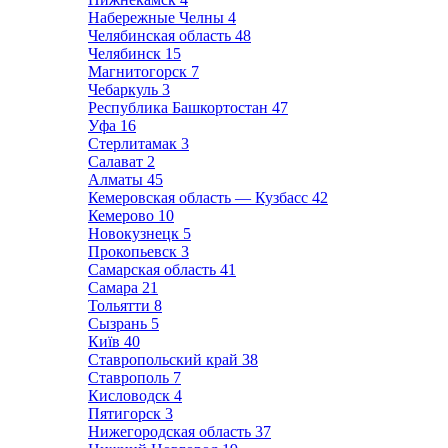
Набережные Челны
4
Челябинская область
48
Челябинск
15
Магнитогорск
7
Чебаркуль
3
Республика Башкортостан
47
Уфа
16
Стерлитамак
3
Салават
2
Алматы
45
Кемеровская область — Кузбасс
42
Кемерово
10
Новокузнецк
5
Прокопьевск
3
Самарская область
41
Самара
21
Тольятти
8
Сызрань
5
Київ
40
Ставропольский край
38
Ставрополь
7
Кисловодск
4
Пятигорск
3
Нижегородская область
37