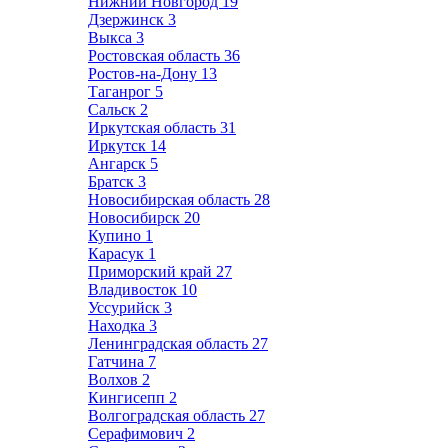
Нижний Новгород
19
Дзержинск
3
Выкса
3
Ростовская область
36
Ростов-на-Дону
13
Таганрог
5
Сальск
2
Иркутская область
31
Иркутск
14
Ангарск
5
Братск
3
Новосибирская область
28
Новосибирск
20
Купино
1
Карасук
1
Приморский край
27
Владивосток
10
Уссурийск
3
Находка
3
Ленинградская область
27
Гатчина
7
Волхов
2
Кингисепп
2
Волгоградская область
27
Серафимович
2