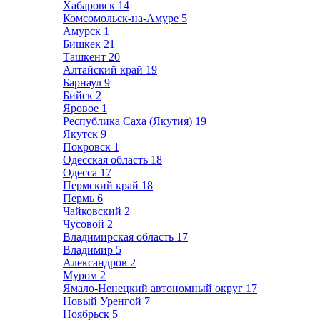
Хабаровск
14
Комсомольск-на-Амуре
5
Амурск
1
Бишкек
21
Ташкент
20
Алтайский край
19
Барнаул
9
Бийск
2
Яровое
1
Республика Саха (Якутия)
19
Якутск
9
Покровск
1
Одесская область
18
Одесса
17
Пермский край
18
Пермь
6
Чайковский
2
Чусовой
2
Владимирская область
17
Владимир
5
Александров
2
Муром
2
Ямало-Ненецкий автономный округ
17
Новый Уренгой
7
Ноябрьск
5