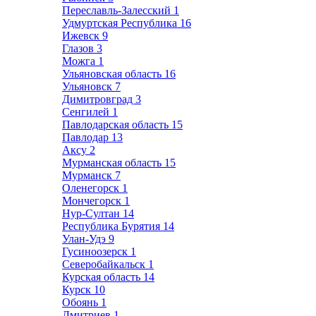
Переславль-Залесский
1
Удмуртская Республика
16
Ижевск
9
Глазов
3
Можга
1
Ульяновская область
16
Ульяновск
7
Димитровград
3
Сенгилей
1
Павлодарская область
15
Павлодар
13
Аксу
2
Мурманская область
15
Мурманск
7
Оленегорск
1
Мончегорск
1
Нур-Султан
14
Республика Бурятия
14
Улан-Удэ
9
Гусиноозерск
1
Северобайкальск
1
Курская область
14
Курск
10
Обоянь
1
Дмитриев
1