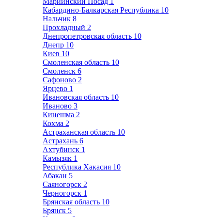
Мариинский Посад
1
Кабардино-Балкарская Республика
10
Нальчик
8
Прохладный
2
Днепропетровская область
10
Днепр
10
Киев
10
Смоленская область
10
Смоленск
6
Сафоново
2
Ярцево
1
Ивановская область
10
Иваново
3
Кинешма
2
Кохма
2
Астраханская область
10
Астрахань
6
Ахтубинск
1
Камызяк
1
Республика Хакасия
10
Абакан
5
Саяногорск
2
Черногорск
1
Брянская область
10
Брянск
5