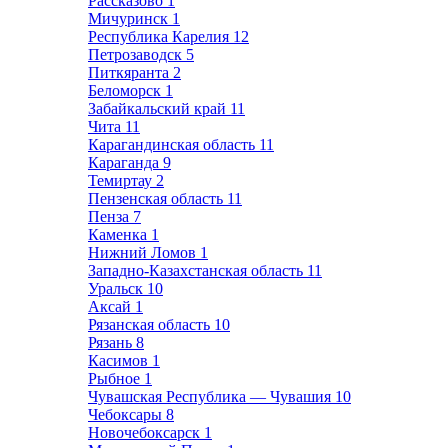
Рассказово
1
Мичуринск
1
Республика Карелия
12
Петрозаводск
5
Питкяранта
2
Беломорск
1
Забайкальский край
11
Чита
11
Карагандинская область
11
Караганда
9
Темиртау
2
Пензенская область
11
Пенза
7
Каменка
1
Нижний Ломов
1
Западно-Казахстанская область
11
Уральск
10
Аксай
1
Рязанская область
10
Рязань
8
Касимов
1
Рыбное
1
Чувашская Республика — Чувашия
10
Чебоксары
8
Новочебоксарск
1