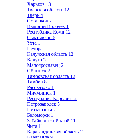
Харьков
13
Тверская область
12
Тверь
4
Осташков
2
Вышний Волочёк
1
Республика Коми
12
Сыктывкар
6
Ухта
1
Печора
1
Калужская область
12
Калуга
5
Малоярославец
2
Обнинск
2
Тамбовская область
12
Тамбов
8
Рассказово
1
Мичуринск
1
Республика Карелия
12
Петрозаводск
5
Питкяранта
2
Беломорск
1
Забайкальский край
11
Чита
11
Карагандинская область
11
Караганда
9