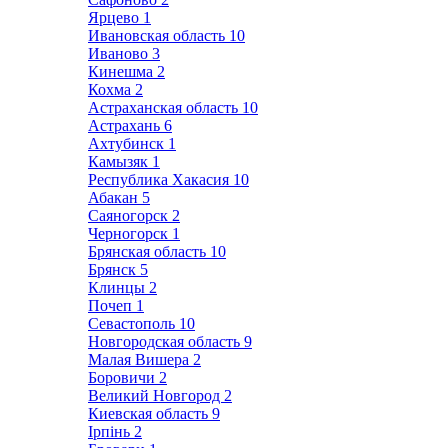
Ярцево
1
Ивановская область
10
Иваново
3
Кинешма
2
Кохма
2
Астраханская область
10
Астрахань
6
Ахтубинск
1
Камызяк
1
Республика Хакасия
10
Абакан
5
Саяногорск
2
Черногорск
1
Брянская область
10
Брянск
5
Клинцы
2
Почеп
1
Севастополь
10
Новгородская область
9
Малая Вишера
2
Боровичи
2
Великий Новгород
2
Киевская область
9
Ірпінь
2