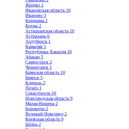
Ярцево
1
Ивановская область
10
Иваново
3
Кинешма
2
Кохма
2
Астраханская область
10
Астрахань
6
Ахтубинск
1
Камызяк
1
Республика Хакасия
10
Абакан
5
Саяногорск
2
Черногорск
1
Брянская область
10
Брянск
5
Клинцы
2
Почеп
1
Севастополь
10
Новгородская область
9
Малая Вишера
2
Боровичи
2
Великий Новгород
2
Киевская область
9
Ірпінь
2