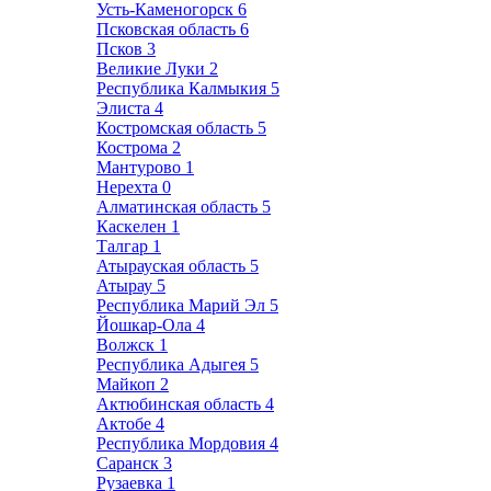
Усть-Каменогорск
6
Псковская область
6
Псков
3
Великие Луки
2
Республика Калмыкия
5
Элиста
4
Костромская область
5
Кострома
2
Мантурово
1
Нерехта
0
Алматинская область
5
Каскелен
1
Талгар
1
Атырауская область
5
Атырау
5
Республика Марий Эл
5
Йошкар-Ола
4
Волжск
1
Республика Адыгея
5
Майкоп
2
Актюбинская область
4
Актобе
4
Республика Мордовия
4
Саранск
3
Рузаевка
1