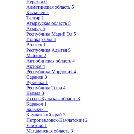
Нерехта
0
Алматинская область
5
Каскелен
1
Талгар
1
Атырауская область
5
Атырау
5
Республика Марий Эл
5
Йошкар-Ола
4
Волжск
1
Республика Адыгея
5
Майкоп
2
Актюбинская область
4
Актобе
4
Республика Мордовия
4
Саранск
3
Рузаевка
1
Республика Тыва
4
Кызыл
3
Иссык-Кульская область
3
Каракол
1
Балыкчы
1
Камчатский край
3
Петропавловск-Камчатский
2
Елизово
1
Магаданская область
3