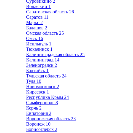
Суровикино
2
Волжский
1
Саратовская область
26
Саратов
11
Маркс
2
Балашов
2
Омская область
25
Омск
16
Исилькуль
1
Тюкалинск
1
Калининградская область
25
Калининград
14
Зеленоградск
2
Балтийск
1
Тульская область
24
Тула
10
Новомосковск
2
Киреевск
1
Республика Крым
24
Симферополь
8
Керчь
2
Евпатория
2
Воронежская область
23
Воронеж
10
Борисоглебск
2