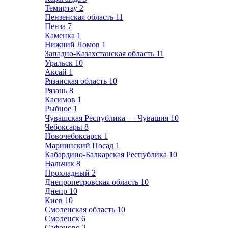
Темиртау
2
Пензенская область
11
Пенза
7
Каменка
1
Нижний Ломов
1
Западно-Казахстанская область
11
Уральск
10
Аксай
1
Рязанская область
10
Рязань
8
Касимов
1
Рыбное
1
Чувашская Республика — Чувашия
10
Чебоксары
8
Новочебоксарск
1
Мариинский Посад
1
Кабардино-Балкарская Республика
10
Нальчик
8
Прохладный
2
Днепропетровская область
10
Днепр
10
Киев
10
Смоленская область
10
Смоленск
6
Сафоново
2