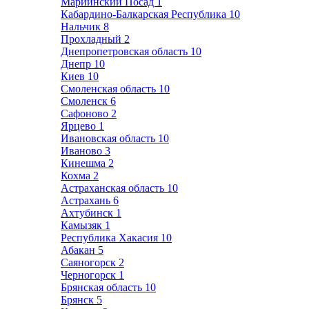
Мариинский Посад
1
Кабардино-Балкарская Республика
10
Нальчик
8
Прохладный
2
Днепропетровская область
10
Днепр
10
Киев
10
Смоленская область
10
Смоленск
6
Сафоново
2
Ярцево
1
Ивановская область
10
Иваново
3
Кинешма
2
Кохма
2
Астраханская область
10
Астрахань
6
Ахтубинск
1
Камызяк
1
Республика Хакасия
10
Абакан
5
Саяногорск
2
Черногорск
1
Брянская область
10
Брянск
5