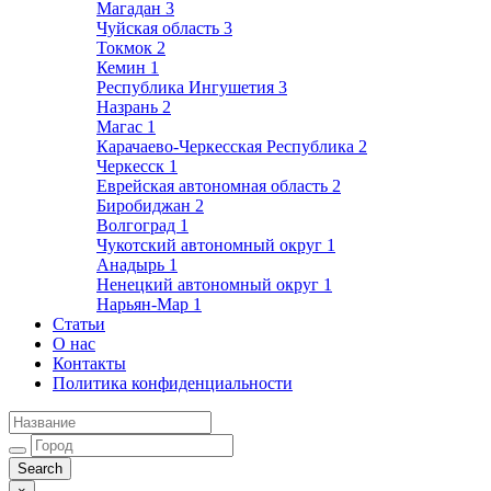
Магадан
3
Чуйская область
3
Токмок
2
Кемин
1
Республика Ингушетия
3
Назрань
2
Магас
1
Карачаево-Черкесская Республика
2
Черкесск
1
Еврейская автономная область
2
Биробиджан
2
Волгоград
1
Чукотский автономный округ
1
Анадырь
1
Ненецкий автономный округ
1
Нарьян-Мар
1
Статьи
О нас
Контакты
Политика конфиденциальности