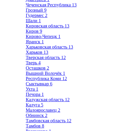
Чеченская Республика
13
Грозный
9
Гудермес
2
Шали
1
Кировская область
13
Киров
9
Кирово-Чепецк
1
Яранск
1
Харьковская область
13
Харьков
13
Тверская область
12
Тверь
4
Осташков
2
Вышний Волочёк
1
Республика Коми
12
Сыктывкар
6
Ухта
1
Печора
1
Калужская область
12
Калуга
5
Малоярославец
2
Обнинск
2
Тамбовская область
12
Тамбов
8