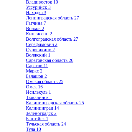
Владивосток
10
Уссурийск
3
Находка
3
Ленинградская область
27
Гатчина
7
Волхов
2
Кингисепп
2
Волгоградская область
27
Серафимович
2
Суровикино
2
Волжский
1
Саратовская область
26
Саратов
11
Маркс
2
Балашов
2
Омская область
25
Омск
16
Исилькуль
1
Тюкалинск
1
Калининградская область
25
Калининград
14
Зеленоградск
2
Балтийск
1
Тульская область
24
Тула
10