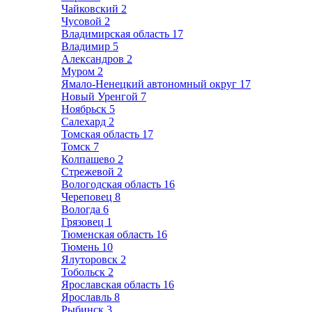
Чайковский
2
Чусовой
2
Владимирская область
17
Владимир
5
Александров
2
Муром
2
Ямало-Ненецкий автономный округ
17
Новый Уренгой
7
Ноябрьск
5
Салехард
2
Томская область
17
Томск
7
Колпашево
2
Стрежевой
2
Вологодская область
16
Череповец
8
Вологда
6
Грязовец
1
Тюменская область
16
Тюмень
10
Ялуторовск
2
Тобольск
2
Ярославская область
16
Ярославль
8
Рыбинск
3