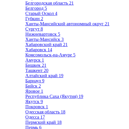
Белгородская область
21
Белгород
5
Старый Оскол
4
Губкин
2
Ханты-Мансийский автономный округ
21
Сургут
8
Нижневартовск
5
Ханты-Мансийск
3
Хабаровский край
21
Хабаровск
14
Комсомольск-на-Амуре
5
Амурск
1
Бишкек
21
Ташкент
20
Алтайский край
19
Барнаул
9
Бийск
2
Яровое
1
Республика Саха (Якутия)
19
Якутск
9
Покровск
1
Одесская область
18
Одесса
17
Пермский край
18
Пермь
6