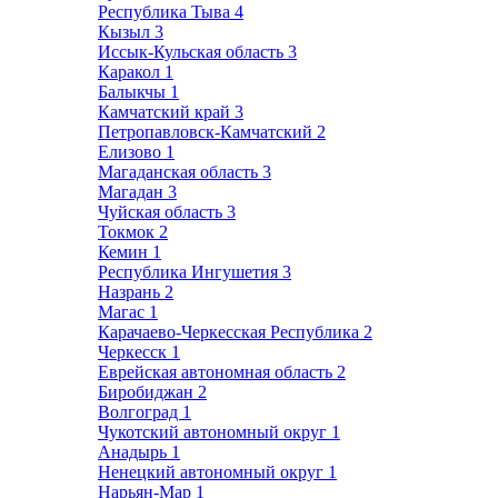
Республика Тыва
4
Кызыл
3
Иссык-Кульская область
3
Каракол
1
Балыкчы
1
Камчатский край
3
Петропавловск-Камчатский
2
Елизово
1
Магаданская область
3
Магадан
3
Чуйская область
3
Токмок
2
Кемин
1
Республика Ингушетия
3
Назрань
2
Магас
1
Карачаево-Черкесская Республика
2
Черкесск
1
Еврейская автономная область
2
Биробиджан
2
Волгоград
1
Чукотский автономный округ
1
Анадырь
1
Ненецкий автономный округ
1
Нарьян-Мар
1