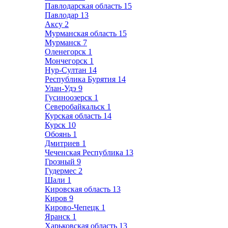
Павлодарская область
15
Павлодар
13
Аксу
2
Мурманская область
15
Мурманск
7
Оленегорск
1
Мончегорск
1
Нур-Султан
14
Республика Бурятия
14
Улан-Удэ
9
Гусиноозерск
1
Северобайкальск
1
Курская область
14
Курск
10
Обоянь
1
Дмитриев
1
Чеченская Республика
13
Грозный
9
Гудермес
2
Шали
1
Кировская область
13
Киров
9
Кирово-Чепецк
1
Яранск
1
Харьковская область
13