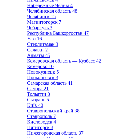
Набережные Челны
4
Челябинская область
48
Челябинск
15
Магнитогорск
7
Чебаркуль
3
Республика Башкортостан
47
Уфа
16
Стерлитамак
3
Салават
2
Алматы
45
Кемеровская область — Кузбасс
42
Кемерово
10
Новокузнецк
5
Прокопьевск
3
Самарская область
41
Самара
21
Тольятти
8
Сызрань
5
Київ
40
Ставропольский край
38
Ставрополь
7
Кисловодск
4
Пятигорск
3
Нижегородская область
37