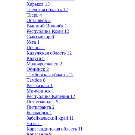
Харьков
13
Тверская область
12
Тверь
4
Осташков
2
Вышний Волочёк
1
Республика Коми
12
Сыктывкар
6
Ухта
1
Печора
1
Калужская область
12
Калуга
5
Малоярославец
2
Обнинск
2
Тамбовская область
12
Тамбов
8
Рассказово
1
Мичуринск
1
Республика Карелия
12
Петрозаводск
5
Питкяранта
2
Беломорск
1
Забайкальский край
11
Чита
11
Карагандинская область
11
Караганда
9