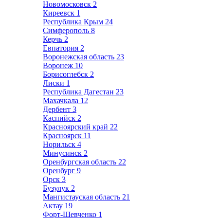
Новомосковск
2
Киреевск
1
Республика Крым
24
Симферополь
8
Керчь
2
Евпатория
2
Воронежская область
23
Воронеж
10
Борисоглебск
2
Лиски
1
Республика Дагестан
23
Махачкала
12
Дербент
3
Каспийск
2
Красноярский край
22
Красноярск
11
Норильск
4
Минусинск
2
Оренбургская область
22
Оренбург
9
Орск
3
Бузулук
2
Мангистауская область
21
Актау
19
Форт-Шевченко
1