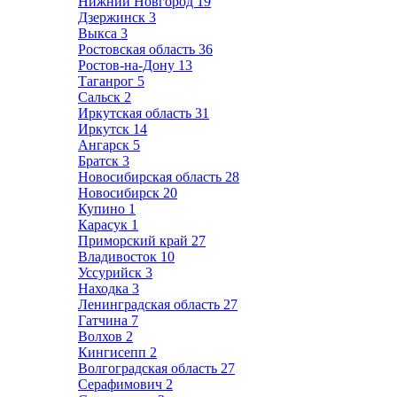
Нижний Новгород
19
Дзержинск
3
Выкса
3
Ростовская область
36
Ростов-на-Дону
13
Таганрог
5
Сальск
2
Иркутская область
31
Иркутск
14
Ангарск
5
Братск
3
Новосибирская область
28
Новосибирск
20
Купино
1
Карасук
1
Приморский край
27
Владивосток
10
Уссурийск
3
Находка
3
Ленинградская область
27
Гатчина
7
Волхов
2
Кингисепп
2
Волгоградская область
27
Серафимович
2