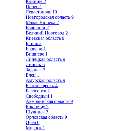
Клинцы
2
Почеп
1
Севастополь
10
Новгородская область
9
Малая Вишера
2
Боровичи
2
Великий Новгород
2
Киевская область
9
Ірпінь
2
Бровари
1
Вишневе
1
Липецкая область
9
Липецк
6
Задонск
2
Елец
1
Амурская область
9
Благовещенск
4
Белогорск
2
Свободный
1
Акмолинская область
9
Кокшетау
5
Щучинск
3
Орловская область
9
Орел
6
Мценск
1