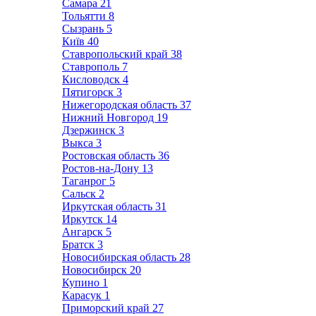
Самара
21
Тольятти
8
Сызрань
5
Київ
40
Ставропольский край
38
Ставрополь
7
Кисловодск
4
Пятигорск
3
Нижегородская область
37
Нижний Новгород
19
Дзержинск
3
Выкса
3
Ростовская область
36
Ростов-на-Дону
13
Таганрог
5
Сальск
2
Иркутская область
31
Иркутск
14
Ангарск
5
Братск
3
Новосибирская область
28
Новосибирск
20
Купино
1
Карасук
1
Приморский край
27