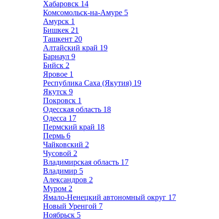
Хабаровск
14
Комсомольск-на-Амуре
5
Амурск
1
Бишкек
21
Ташкент
20
Алтайский край
19
Барнаул
9
Бийск
2
Яровое
1
Республика Саха (Якутия)
19
Якутск
9
Покровск
1
Одесская область
18
Одесса
17
Пермский край
18
Пермь
6
Чайковский
2
Чусовой
2
Владимирская область
17
Владимир
5
Александров
2
Муром
2
Ямало-Ненецкий автономный округ
17
Новый Уренгой
7
Ноябрьск
5