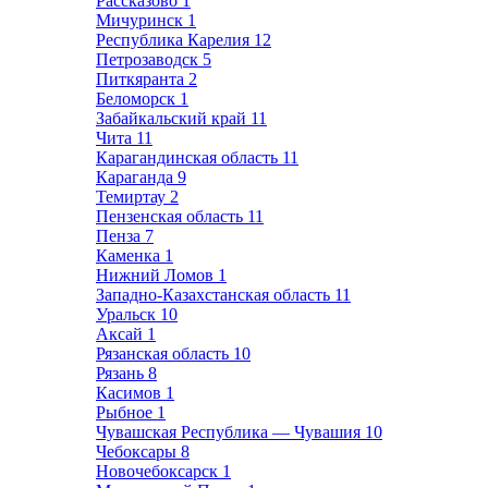
Рассказово
1
Мичуринск
1
Республика Карелия
12
Петрозаводск
5
Питкяранта
2
Беломорск
1
Забайкальский край
11
Чита
11
Карагандинская область
11
Караганда
9
Темиртау
2
Пензенская область
11
Пенза
7
Каменка
1
Нижний Ломов
1
Западно-Казахстанская область
11
Уральск
10
Аксай
1
Рязанская область
10
Рязань
8
Касимов
1
Рыбное
1
Чувашская Республика — Чувашия
10
Чебоксары
8
Новочебоксарск
1