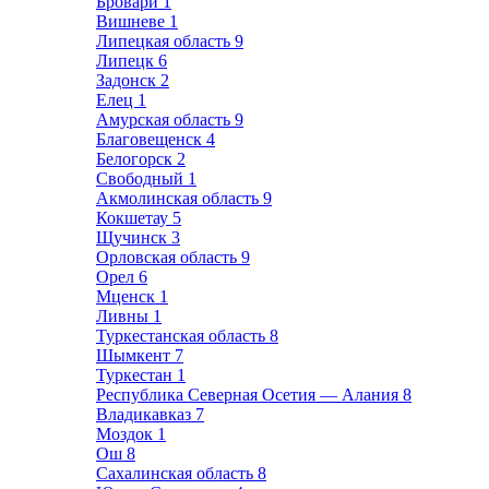
Бровари
1
Вишневе
1
Липецкая область
9
Липецк
6
Задонск
2
Елец
1
Амурская область
9
Благовещенск
4
Белогорск
2
Свободный
1
Акмолинская область
9
Кокшетау
5
Щучинск
3
Орловская область
9
Орел
6
Мценск
1
Ливны
1
Туркестанская область
8
Шымкент
7
Туркестан
1
Республика Северная Осетия — Алания
8
Владикавказ
7
Моздок
1
Ош
8
Сахалинская область
8