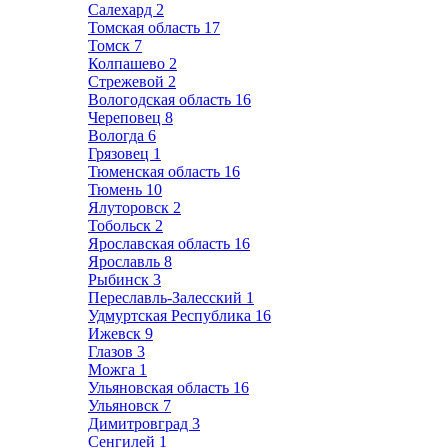
Салехард
2
Томская область
17
Томск
7
Колпашево
2
Стрежевой
2
Вологодская область
16
Череповец
8
Вологда
6
Грязовец
1
Тюменская область
16
Тюмень
10
Ялуторовск
2
Тобольск
2
Ярославская область
16
Ярославль
8
Рыбинск
3
Переславль-Залесский
1
Удмуртская Республика
16
Ижевск
9
Глазов
3
Можга
1
Ульяновская область
16
Ульяновск
7
Димитровград
3
Сенгилей
1