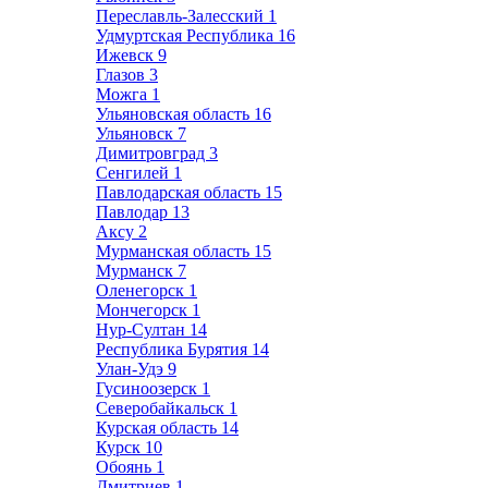
Переславль-Залесский
1
Удмуртская Республика
16
Ижевск
9
Глазов
3
Можга
1
Ульяновская область
16
Ульяновск
7
Димитровград
3
Сенгилей
1
Павлодарская область
15
Павлодар
13
Аксу
2
Мурманская область
15
Мурманск
7
Оленегорск
1
Мончегорск
1
Нур-Султан
14
Республика Бурятия
14
Улан-Удэ
9
Гусиноозерск
1
Северобайкальск
1
Курская область
14
Курск
10
Обоянь
1
Дмитриев
1