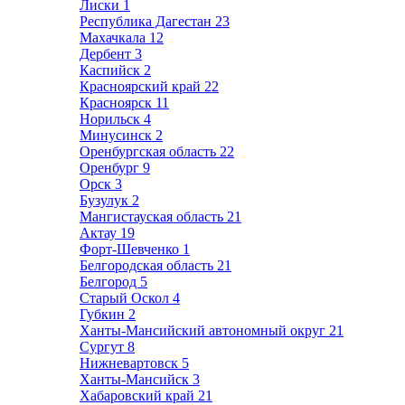
Лиски
1
Республика Дагестан
23
Махачкала
12
Дербент
3
Каспийск
2
Красноярский край
22
Красноярск
11
Норильск
4
Минусинск
2
Оренбургская область
22
Оренбург
9
Орск
3
Бузулук
2
Мангистауская область
21
Актау
19
Форт-Шевченко
1
Белгородская область
21
Белгород
5
Старый Оскол
4
Губкин
2
Ханты-Мансийский автономный округ
21
Сургут
8
Нижневартовск
5
Ханты-Мансийск
3
Хабаровский край
21