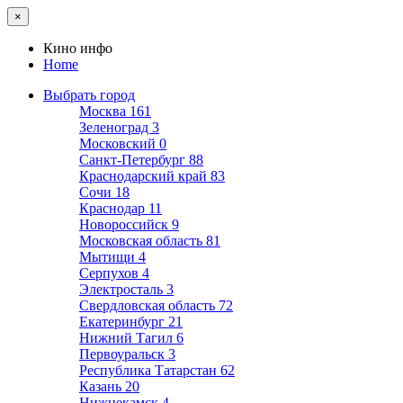
×
Кино инфо
Home
Выбрать город
Москва
161
Зеленоград
3
Московский
0
Санкт-Петербург
88
Краснодарский край
83
Сочи
18
Краснодар
11
Новороссийск
9
Московская область
81
Мытищи
4
Серпухов
4
Электросталь
3
Свердловская область
72
Екатеринбург
21
Нижний Тагил
6
Первоуральск
3
Республика Татарстан
62
Казань
20
Нижнекамск
4