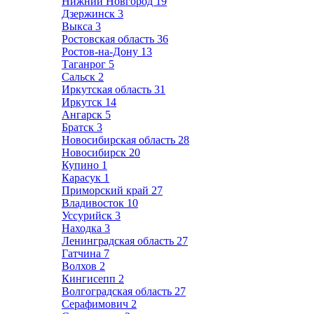
Нижний Новгород
19
Дзержинск
3
Выкса
3
Ростовская область
36
Ростов-на-Дону
13
Таганрог
5
Сальск
2
Иркутская область
31
Иркутск
14
Ангарск
5
Братск
3
Новосибирская область
28
Новосибирск
20
Купино
1
Карасук
1
Приморский край
27
Владивосток
10
Уссурийск
3
Находка
3
Ленинградская область
27
Гатчина
7
Волхов
2
Кингисепп
2
Волгоградская область
27
Серафимович
2