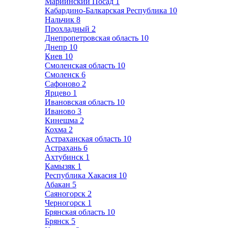
Мариинский Посад
1
Кабардино-Балкарская Республика
10
Нальчик
8
Прохладный
2
Днепропетровская область
10
Днепр
10
Киев
10
Смоленская область
10
Смоленск
6
Сафоново
2
Ярцево
1
Ивановская область
10
Иваново
3
Кинешма
2
Кохма
2
Астраханская область
10
Астрахань
6
Ахтубинск
1
Камызяк
1
Республика Хакасия
10
Абакан
5
Саяногорск
2
Черногорск
1
Брянская область
10
Брянск
5