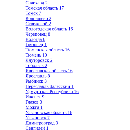
Салехард
2
Томская область
17
Томск
7
Колпашево
2
Стрежевой
2
Вологодская область
16
Череповец
8
Вологда
6
Грязовец
1
Тюменская область
16
Тюмень
10
Ялуторовск
2
Тобольск
2
Ярославская область
16
Ярославль
8
Рыбинск
3
Переславль-Залесский
1
Удмуртская Республика
16
Ижевск
9
Глазов
3
Можга
1
Ульяновская область
16
Ульяновск
7
Димитровград
3
Сенгилей
1