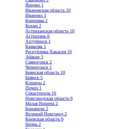
Ярцево
1
Ивановская область
10
Иваново
3
Кинешма
2
Кохма
2
Астраханская область
10
Астрахань
6
Ахтубинск
1
Камызяк
1
Республика Хакасия
10
Абакан
5
Саяногорск
2
Черногорск
1
Брянская область
10
Брянск
5
Клинцы
2
Почеп
1
Севастополь
10
Новгородская область
9
Малая Вишера
2
Боровичи
2
Великий Новгород
2
Киевская область
9
Ірпінь
2