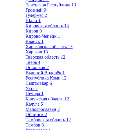
Чеченская Республика
13
Грозный
9
Гудермес
2
Шали
1
Кировская область
13
Киров
9
Кирово-Чепецк
1
Яранск
1
Харьковская область
13
Харьков
13
Тверская область
12
Тверь
4
Осташков
2
Вышний Волочёк
1
Республика Коми
12
Сыктывкар
6
Ухта
1
Печора
1
Калужская область
12
Калуга
5
Малоярославец
2
Обнинск
2
Тамбовская область
12
Тамбов
8