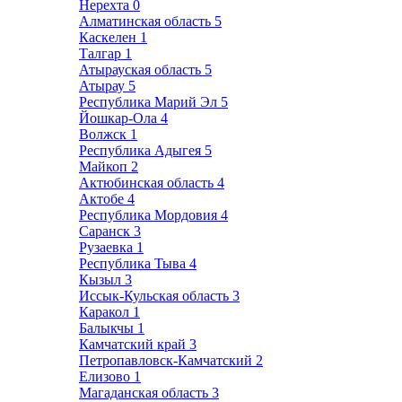
Нерехта
0
Алматинская область
5
Каскелен
1
Талгар
1
Атырауская область
5
Атырау
5
Республика Марий Эл
5
Йошкар-Ола
4
Волжск
1
Республика Адыгея
5
Майкоп
2
Актюбинская область
4
Актобе
4
Республика Мордовия
4
Саранск
3
Рузаевка
1
Республика Тыва
4
Кызыл
3
Иссык-Кульская область
3
Каракол
1
Балыкчы
1
Камчатский край
3
Петропавловск-Камчатский
2
Елизово
1
Магаданская область
3