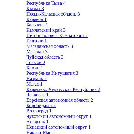
Республика Тыва
4
Кызыл
3
Иссык-Кульская область
3
Каракол
1
Балыкчы
1
Камчатский край
3
Петропавловск-Камчатский
2
Елизово
1
Магаданская область
3
Магадан
3
Чуйская область
3
Токмок
2
Кемин
1
Республика Ингушетия
3
Назрань
2
Магас
1
Карачаево-Черкесская Республика
2
Черкесск
1
Еврейская автономная область
2
Биробиджан
2
Волгоград
1
Чукотский автономный округ
1
Анадырь
1
Ненецкий автономный округ
1
Нарьян-Мар
1