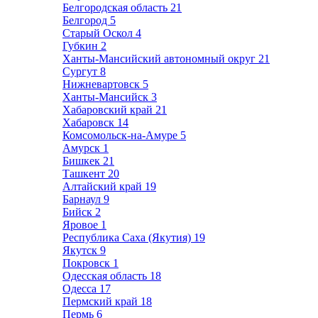
Белгородская область
21
Белгород
5
Старый Оскол
4
Губкин
2
Ханты-Мансийский автономный округ
21
Сургут
8
Нижневартовск
5
Ханты-Мансийск
3
Хабаровский край
21
Хабаровск
14
Комсомольск-на-Амуре
5
Амурск
1
Бишкек
21
Ташкент
20
Алтайский край
19
Барнаул
9
Бийск
2
Яровое
1
Республика Саха (Якутия)
19
Якутск
9
Покровск
1
Одесская область
18
Одесса
17
Пермский край
18
Пермь
6