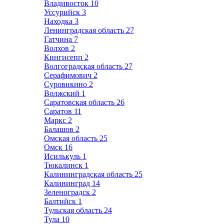
Владивосток
10
Уссурийск
3
Находка
3
Ленинградская область
27
Гатчина
7
Волхов
2
Кингисепп
2
Волгоградская область
27
Серафимович
2
Суровикино
2
Волжский
1
Саратовская область
26
Саратов
11
Маркс
2
Балашов
2
Омская область
25
Омск
16
Исилькуль
1
Тюкалинск
1
Калининградская область
25
Калининград
14
Зеленоградск
2
Балтийск
1
Тульская область
24
Тула
10