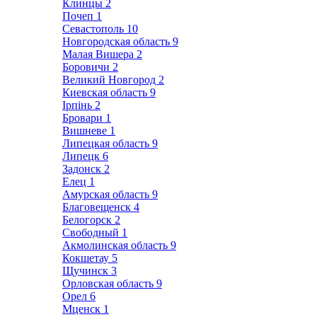
Клинцы
2
Почеп
1
Севастополь
10
Новгородская область
9
Малая Вишера
2
Боровичи
2
Великий Новгород
2
Киевская область
9
Ірпінь
2
Бровари
1
Вишневе
1
Липецкая область
9
Липецк
6
Задонск
2
Елец
1
Амурская область
9
Благовещенск
4
Белогорск
2
Свободный
1
Акмолинская область
9
Кокшетау
5
Щучинск
3
Орловская область
9
Орел
6
Мценск
1