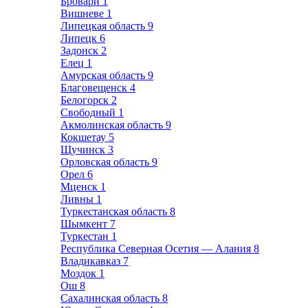
Бровари
1
Вишневе
1
Липецкая область
9
Липецк
6
Задонск
2
Елец
1
Амурская область
9
Благовещенск
4
Белогорск
2
Свободный
1
Акмолинская область
9
Кокшетау
5
Щучинск
3
Орловская область
9
Орел
6
Мценск
1
Ливны
1
Туркестанская область
8
Шымкент
7
Туркестан
1
Республика Северная Осетия — Алания
8
Владикавказ
7
Моздок
1
Ош
8
Сахалинская область
8