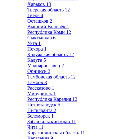
Харьков
13
Тверская область
12
Тверь
4
Осташков
2
Вышний Волочёк
1
Республика Коми
12
Сыктывкар
6
Ухта
1
Печора
1
Калужская область
12
Калуга
5
Малоярославец
2
Обнинск
2
Тамбовская область
12
Тамбов
8
Рассказово
1
Мичуринск
1
Республика Карелия
12
Петрозаводск
5
Питкяранта
2
Беломорск
1
Забайкальский край
11
Чита
11
Карагандинская область
11
Караганда
9