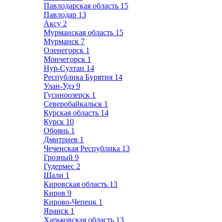
Павлодарская область
15
Павлодар
13
Аксу
2
Мурманская область
15
Мурманск
7
Оленегорск
1
Мончегорск
1
Нур-Султан
14
Республика Бурятия
14
Улан-Удэ
9
Гусиноозерск
1
Северобайкальск
1
Курская область
14
Курск
10
Обоянь
1
Дмитриев
1
Чеченская Республика
13
Грозный
9
Гудермес
2
Шали
1
Кировская область
13
Киров
9
Кирово-Чепецк
1
Яранск
1
Харьковская область
13