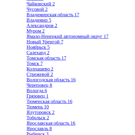
Чайковский
2
Чусовой
2
Владимирская область
17
Владимир
5
Александров
2
Муром
2
Ямало-Ненецкий автономный округ
17
Новый Уренгой
7
Ноябрьск
5
Салехард
2
Томская область
17
Томск
7
Колпашево
2
Стрежевой
2
Вологодская область
16
Череповец
8
Вологда
6
Грязовец
1
Тюменская область
16
Тюмень
10
Ялуторовск
2
Тобольск
2
Ярославская область
16
Ярославль
8
Рыбинск
3