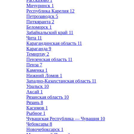
Рассказово
1
Мичуринск
1
Республика Карелия
12
Петрозаводск
5
Питкяранта
2
Беломорск
1
Забайкальский край
11
Чита
11
Карагандинская область
11
Караганда
9
Темиртау
2
Пензенская область
11
Пенза
7
Каменка
1
Нижний Ломов
1
Западно-Казахстанская область
11
Уральск
10
Аксай
1
Рязанская область
10
Рязань
8
Касимов
1
Рыбное
1
Чувашская Республика — Чувашия
10
Чебоксары
8
Новочебоксарск
1