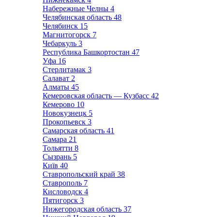
Набережные Челны
4
Челябинская область
48
Челябинск
15
Магнитогорск
7
Чебаркуль
3
Республика Башкортостан
47
Уфа
16
Стерлитамак
3
Салават
2
Алматы
45
Кемеровская область — Кузбасс
42
Кемерово
10
Новокузнецк
5
Прокопьевск
3
Самарская область
41
Самара
21
Тольятти
8
Сызрань
5
Київ
40
Ставропольский край
38
Ставрополь
7
Кисловодск
4
Пятигорск
3
Нижегородская область
37