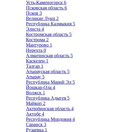
Усть-Каменогорск
6
Псковская область
6
Псков
3
Великие Луки
2
Республика Калмыкия
5
Элиста
4
Костромская область
5
Кострома
2
Мантурово
1
Нерехта
0
Алматинская область
5
Каскелен
1
Талгар
1
Атырауская область
5
Атырау
5
Республика Марий Эл
5
Йошкар-Ола
4
Волжск
1
Республика Адыгея
5
Майкоп
2
Актюбинская область
4
Актобе
4
Республика Мордовия
4
Саранск
3
Рузаевка
1