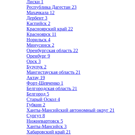
Лиски
1
Республика Дагестан
23
Махачкала
12
Дербент
3
Каспийск
2
Красноярский край
22
Красноярск
11
Норильск
4
Минусинск
2
Оренбургская область
22
Оренбург
9
Орск
3
Бузулук
2
Мангистауская область
21
Актау
19
Форт-Шевченко
1
Белгородская область
21
Белгород
5
Старый Оскол
4
Губкин
2
Ханты-Мансийский автономный округ
21
Сургут
8
Нижневартовск
5
Ханты-Мансийск
3
Хабаровский край
21