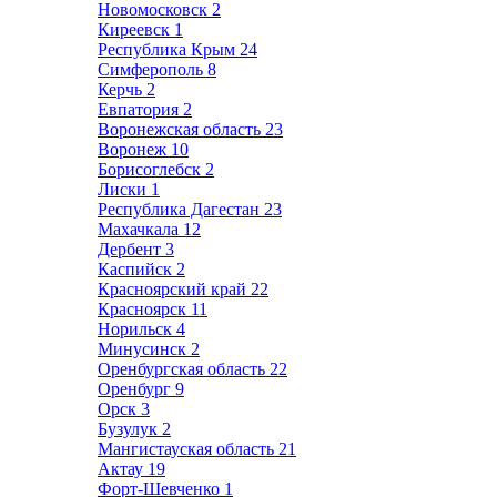
Новомосковск
2
Киреевск
1
Республика Крым
24
Симферополь
8
Керчь
2
Евпатория
2
Воронежская область
23
Воронеж
10
Борисоглебск
2
Лиски
1
Республика Дагестан
23
Махачкала
12
Дербент
3
Каспийск
2
Красноярский край
22
Красноярск
11
Норильск
4
Минусинск
2
Оренбургская область
22
Оренбург
9
Орск
3
Бузулук
2
Мангистауская область
21
Актау
19
Форт-Шевченко
1