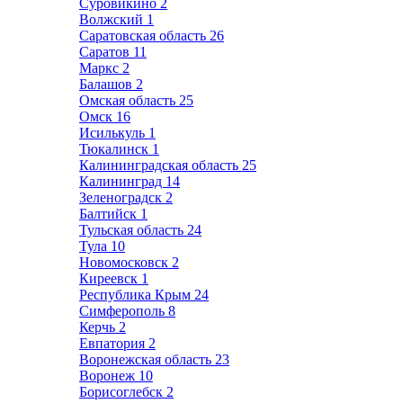
Суровикино
2
Волжский
1
Саратовская область
26
Саратов
11
Маркс
2
Балашов
2
Омская область
25
Омск
16
Исилькуль
1
Тюкалинск
1
Калининградская область
25
Калининград
14
Зеленоградск
2
Балтийск
1
Тульская область
24
Тула
10
Новомосковск
2
Киреевск
1
Республика Крым
24
Симферополь
8
Керчь
2
Евпатория
2
Воронежская область
23
Воронеж
10
Борисоглебск
2