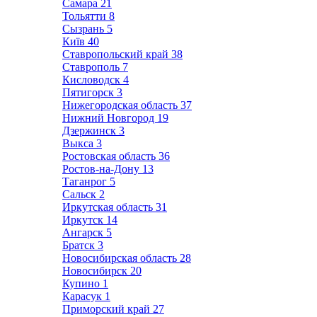
Самара
21
Тольятти
8
Сызрань
5
Київ
40
Ставропольский край
38
Ставрополь
7
Кисловодск
4
Пятигорск
3
Нижегородская область
37
Нижний Новгород
19
Дзержинск
3
Выкса
3
Ростовская область
36
Ростов-на-Дону
13
Таганрог
5
Сальск
2
Иркутская область
31
Иркутск
14
Ангарск
5
Братск
3
Новосибирская область
28
Новосибирск
20
Купино
1
Карасук
1
Приморский край
27