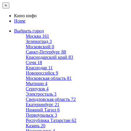
×
Кино инфо
Home
Выбрать город
Москва
161
Зеленоград
3
Московский
0
Санкт-Петербург
88
Краснодарский край
83
Сочи
18
Краснодар
11
Новороссийск
9
Московская область
81
Мытищи
4
Серпухов
4
Электросталь
3
Свердловская область
72
Екатеринбург
21
Нижний Тагил
6
Первоуральск
3
Республика Татарстан
62
Казань
20
Нижнекамск
4