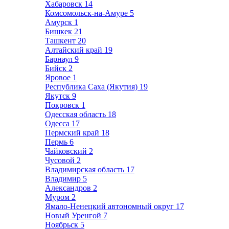
Хабаровск
14
Комсомольск-на-Амуре
5
Амурск
1
Бишкек
21
Ташкент
20
Алтайский край
19
Барнаул
9
Бийск
2
Яровое
1
Республика Саха (Якутия)
19
Якутск
9
Покровск
1
Одесская область
18
Одесса
17
Пермский край
18
Пермь
6
Чайковский
2
Чусовой
2
Владимирская область
17
Владимир
5
Александров
2
Муром
2
Ямало-Ненецкий автономный округ
17
Новый Уренгой
7
Ноябрьск
5