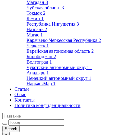
Магадан
3
Чуйская область
3
Токмок
2
Кемин
1
Республика Ингушетия
3
Назрань
2
Магас
1
Карачаево-Черкесская Республика
2
Черкесск
1
Еврейская автономная область
2
Биробиджан
2
Волгоград
1
Чукотский автономный округ
1
Анадырь
1
Ненецкий автономный округ
1
Нарьян-Мар
1
Статьи
О нас
Контакты
Политика конфиденциальности