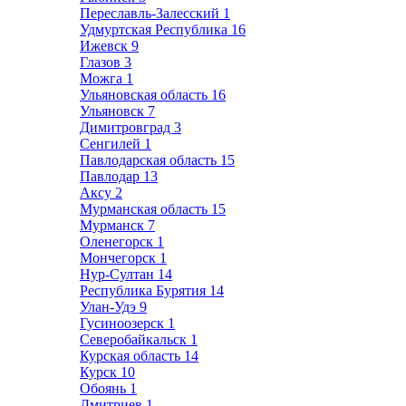
Переславль-Залесский
1
Удмуртская Республика
16
Ижевск
9
Глазов
3
Можга
1
Ульяновская область
16
Ульяновск
7
Димитровград
3
Сенгилей
1
Павлодарская область
15
Павлодар
13
Аксу
2
Мурманская область
15
Мурманск
7
Оленегорск
1
Мончегорск
1
Нур-Султан
14
Республика Бурятия
14
Улан-Удэ
9
Гусиноозерск
1
Северобайкальск
1
Курская область
14
Курск
10
Обоянь
1
Дмитриев
1