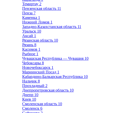
Темиртау
2
Пензенская область
11
Пенза
7
Каменка
1
Нижний Ломов
1
Западно-Казахстанская область
11
Уральск
10
Аксай
1
Рязанская область
10
Рязань
8
Касимов
1
Рыбное
1
Чувашская Республика — Чувашия
10
Чебоксары
8
Новочебоксарск
1
Мариинский Посад
1
Кабардино-Балкарская Республика
10
Нальчик
8
Прохладный
2
Днепропетровская область
10
Днепр
10
Киев
10
Смоленская область
10
Смоленск
6
Сафоново
2