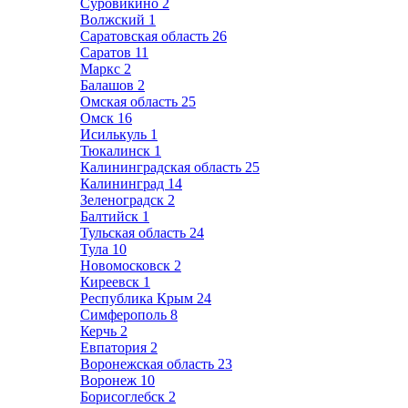
Суровикино
2
Волжский
1
Саратовская область
26
Саратов
11
Маркс
2
Балашов
2
Омская область
25
Омск
16
Исилькуль
1
Тюкалинск
1
Калининградская область
25
Калининград
14
Зеленоградск
2
Балтийск
1
Тульская область
24
Тула
10
Новомосковск
2
Киреевск
1
Республика Крым
24
Симферополь
8
Керчь
2
Евпатория
2
Воронежская область
23
Воронеж
10
Борисоглебск
2