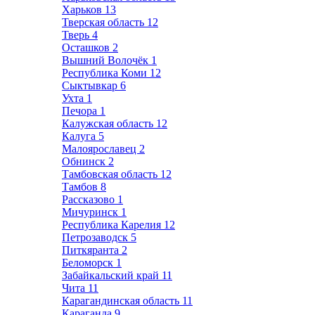
Харьков
13
Тверская область
12
Тверь
4
Осташков
2
Вышний Волочёк
1
Республика Коми
12
Сыктывкар
6
Ухта
1
Печора
1
Калужская область
12
Калуга
5
Малоярославец
2
Обнинск
2
Тамбовская область
12
Тамбов
8
Рассказово
1
Мичуринск
1
Республика Карелия
12
Петрозаводск
5
Питкяранта
2
Беломорск
1
Забайкальский край
11
Чита
11
Карагандинская область
11
Караганда
9