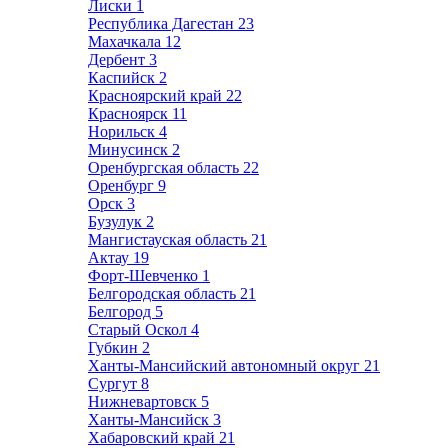
Лиски
1
Республика Дагестан
23
Махачкала
12
Дербент
3
Каспийск
2
Красноярский край
22
Красноярск
11
Норильск
4
Минусинск
2
Оренбургская область
22
Оренбург
9
Орск
3
Бузулук
2
Мангистауская область
21
Актау
19
Форт-Шевченко
1
Белгородская область
21
Белгород
5
Старый Оскол
4
Губкин
2
Ханты-Мансийский автономный округ
21
Сургут
8
Нижневартовск
5
Ханты-Мансийск
3
Хабаровский край
21