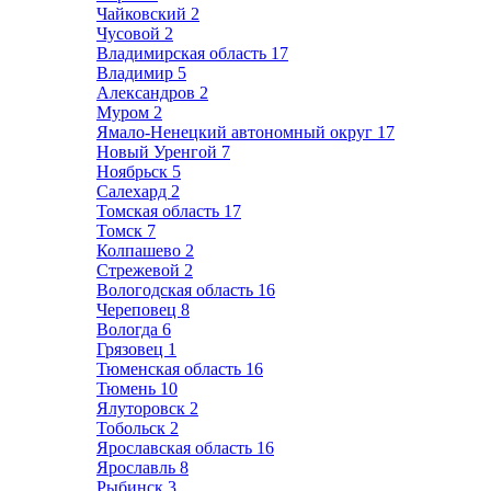
Чайковский
2
Чусовой
2
Владимирская область
17
Владимир
5
Александров
2
Муром
2
Ямало-Ненецкий автономный округ
17
Новый Уренгой
7
Ноябрьск
5
Салехард
2
Томская область
17
Томск
7
Колпашево
2
Стрежевой
2
Вологодская область
16
Череповец
8
Вологда
6
Грязовец
1
Тюменская область
16
Тюмень
10
Ялуторовск
2
Тобольск
2
Ярославская область
16
Ярославль
8
Рыбинск
3