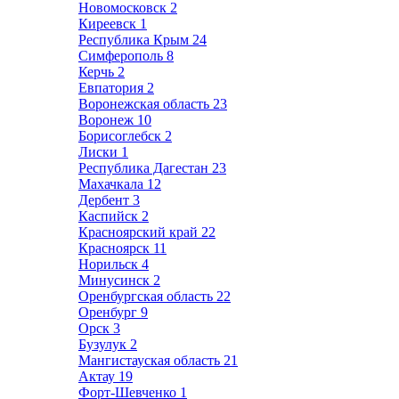
Новомосковск
2
Киреевск
1
Республика Крым
24
Симферополь
8
Керчь
2
Евпатория
2
Воронежская область
23
Воронеж
10
Борисоглебск
2
Лиски
1
Республика Дагестан
23
Махачкала
12
Дербент
3
Каспийск
2
Красноярский край
22
Красноярск
11
Норильск
4
Минусинск
2
Оренбургская область
22
Оренбург
9
Орск
3
Бузулук
2
Мангистауская область
21
Актау
19
Форт-Шевченко
1