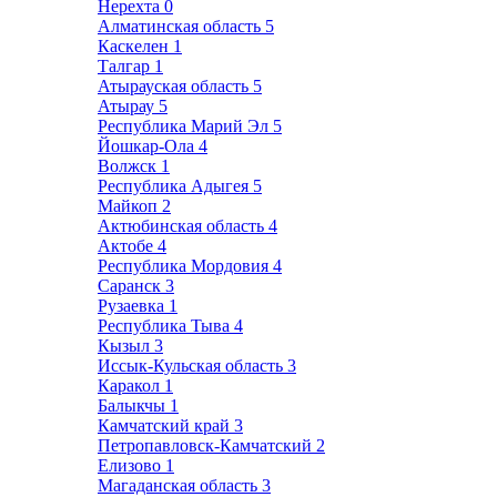
Нерехта
0
Алматинская область
5
Каскелен
1
Талгар
1
Атырауская область
5
Атырау
5
Республика Марий Эл
5
Йошкар-Ола
4
Волжск
1
Республика Адыгея
5
Майкоп
2
Актюбинская область
4
Актобе
4
Республика Мордовия
4
Саранск
3
Рузаевка
1
Республика Тыва
4
Кызыл
3
Иссык-Кульская область
3
Каракол
1
Балыкчы
1
Камчатский край
3
Петропавловск-Камчатский
2
Елизово
1
Магаданская область
3