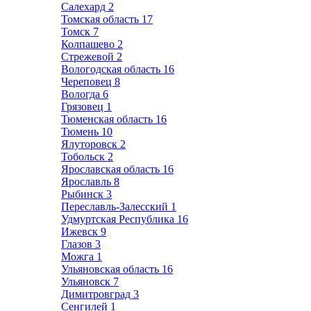
Салехард
2
Томская область
17
Томск
7
Колпашево
2
Стрежевой
2
Вологодская область
16
Череповец
8
Вологда
6
Грязовец
1
Тюменская область
16
Тюмень
10
Ялуторовск
2
Тобольск
2
Ярославская область
16
Ярославль
8
Рыбинск
3
Переславль-Залесский
1
Удмуртская Республика
16
Ижевск
9
Глазов
3
Можга
1
Ульяновская область
16
Ульяновск
7
Димитровград
3
Сенгилей
1