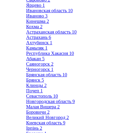
Ярцево
1
Ивановская область
10
Иваново
3
Кинешма
2
Кохма
2
Астраханская область
10
Астрахань
6
Ахтубинск
1
Камызяк
1
Республика Хакасия
10
Абакан
5
Саяногорск
2
Черногорск
1
Брянская область
10
Брянск
5
Клинцы
2
Почеп
1
Севастополь
10
Новгородская область
9
Малая Вишера
2
Боровичи
2
Великий Новгород
2
Киевская область
9
Ірпінь
2