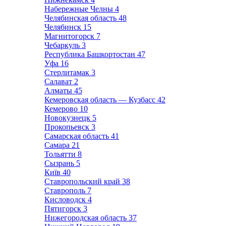
Набережные Челны
4
Челябинская область
48
Челябинск
15
Магнитогорск
7
Чебаркуль
3
Республика Башкортостан
47
Уфа
16
Стерлитамак
3
Салават
2
Алматы
45
Кемеровская область — Кузбасс
42
Кемерово
10
Новокузнецк
5
Прокопьевск
3
Самарская область
41
Самара
21
Тольятти
8
Сызрань
5
Київ
40
Ставропольский край
38
Ставрополь
7
Кисловодск
4
Пятигорск
3
Нижегородская область
37