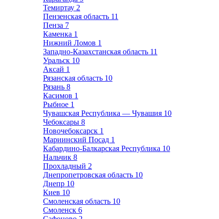
Темиртау
2
Пензенская область
11
Пенза
7
Каменка
1
Нижний Ломов
1
Западно-Казахстанская область
11
Уральск
10
Аксай
1
Рязанская область
10
Рязань
8
Касимов
1
Рыбное
1
Чувашская Республика — Чувашия
10
Чебоксары
8
Новочебоксарск
1
Мариинский Посад
1
Кабардино-Балкарская Республика
10
Нальчик
8
Прохладный
2
Днепропетровская область
10
Днепр
10
Киев
10
Смоленская область
10
Смоленск
6
Сафоново
2