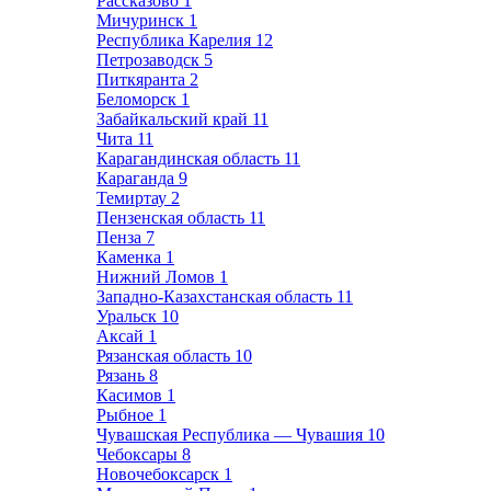
Рассказово
1
Мичуринск
1
Республика Карелия
12
Петрозаводск
5
Питкяранта
2
Беломорск
1
Забайкальский край
11
Чита
11
Карагандинская область
11
Караганда
9
Темиртау
2
Пензенская область
11
Пенза
7
Каменка
1
Нижний Ломов
1
Западно-Казахстанская область
11
Уральск
10
Аксай
1
Рязанская область
10
Рязань
8
Касимов
1
Рыбное
1
Чувашская Республика — Чувашия
10
Чебоксары
8
Новочебоксарск
1