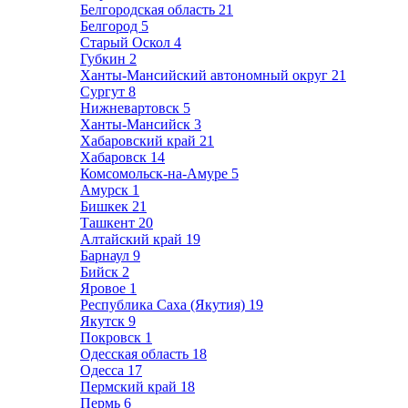
Белгородская область
21
Белгород
5
Старый Оскол
4
Губкин
2
Ханты-Мансийский автономный округ
21
Сургут
8
Нижневартовск
5
Ханты-Мансийск
3
Хабаровский край
21
Хабаровск
14
Комсомольск-на-Амуре
5
Амурск
1
Бишкек
21
Ташкент
20
Алтайский край
19
Барнаул
9
Бийск
2
Яровое
1
Республика Саха (Якутия)
19
Якутск
9
Покровск
1
Одесская область
18
Одесса
17
Пермский край
18
Пермь
6