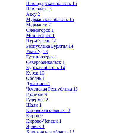
Павлодарская область
15
Павлодар
13
Аксу
2
Мурманская область
15
Мурманск
7
Оленегорск
1
Мончегорск
1
Нур-Султан
14
Республика Бурятия
14
Улан-Удэ
9
Гусиноозерск
1
Северобайкальск
1
Курская область
14
Курск
10
Обоянь
1
Дмитриев
1
Чеченская Республика
13
Грозный
9
Гудермес
2
Шали
1
Кировская область
13
Киров
9
Кирово-Чепецк
1
Яранск
1
Харьковская область
13