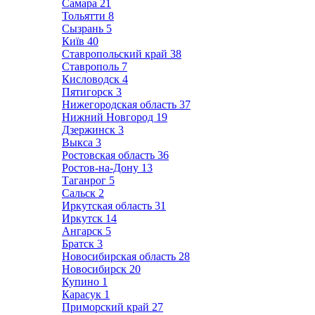
Самара
21
Тольятти
8
Сызрань
5
Київ
40
Ставропольский край
38
Ставрополь
7
Кисловодск
4
Пятигорск
3
Нижегородская область
37
Нижний Новгород
19
Дзержинск
3
Выкса
3
Ростовская область
36
Ростов-на-Дону
13
Таганрог
5
Сальск
2
Иркутская область
31
Иркутск
14
Ангарск
5
Братск
3
Новосибирская область
28
Новосибирск
20
Купино
1
Карасук
1
Приморский край
27