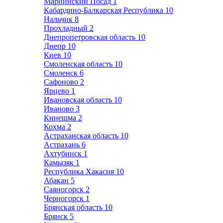
Мариинский Посад
1
Кабардино-Балкарская Республика
10
Нальчик
8
Прохладный
2
Днепропетровская область
10
Днепр
10
Киев
10
Смоленская область
10
Смоленск
6
Сафоново
2
Ярцево
1
Ивановская область
10
Иваново
3
Кинешма
2
Кохма
2
Астраханская область
10
Астрахань
6
Ахтубинск
1
Камызяк
1
Республика Хакасия
10
Абакан
5
Саяногорск
2
Черногорск
1
Брянская область
10
Брянск
5