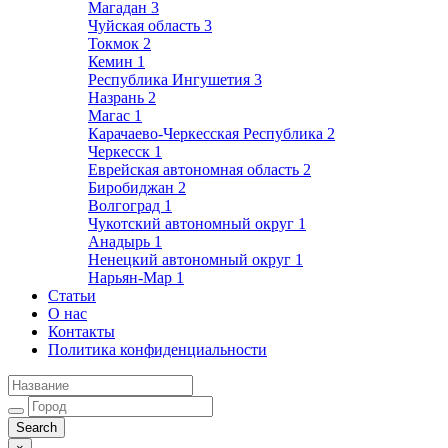
Магадан
3
Чуйская область
3
Токмок
2
Кемин
1
Республика Ингушетия
3
Назрань
2
Магас
1
Карачаево-Черкесская Республика
2
Черкесск
1
Еврейская автономная область
2
Биробиджан
2
Волгоград
1
Чукотский автономный округ
1
Анадырь
1
Ненецкий автономный округ
1
Нарьян-Мар
1
Статьи
О нас
Контакты
Политика конфиденциальности