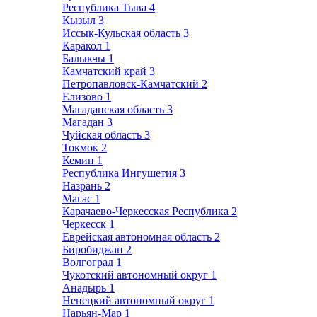
Республика Тыва
4
Кызыл
3
Иссык-Кульская область
3
Каракол
1
Балыкчы
1
Камчатский край
3
Петропавловск-Камчатский
2
Елизово
1
Магаданская область
3
Магадан
3
Чуйская область
3
Токмок
2
Кемин
1
Республика Ингушетия
3
Назрань
2
Магас
1
Карачаево-Черкесская Республика
2
Черкесск
1
Еврейская автономная область
2
Биробиджан
2
Волгоград
1
Чукотский автономный округ
1
Анадырь
1
Ненецкий автономный округ
1
Нарьян-Мар
1