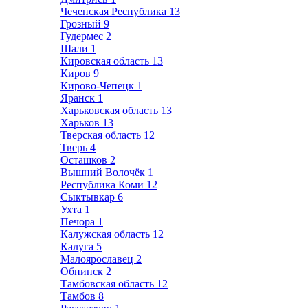
Чеченская Республика
13
Грозный
9
Гудермес
2
Шали
1
Кировская область
13
Киров
9
Кирово-Чепецк
1
Яранск
1
Харьковская область
13
Харьков
13
Тверская область
12
Тверь
4
Осташков
2
Вышний Волочёк
1
Республика Коми
12
Сыктывкар
6
Ухта
1
Печора
1
Калужская область
12
Калуга
5
Малоярославец
2
Обнинск
2
Тамбовская область
12
Тамбов
8