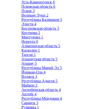
Усть-Каменогорск
6
Псковская область
6
Псков
3
Великие Луки
2
Республика Калмыкия
5
Элиста
4
Костромская область
5
Кострома
2
Мантурово
1
Нерехта
0
Алматинская область
5
Каскелен
1
Талгар
1
Атырауская область
5
Атырау
5
Республика Марий Эл
5
Йошкар-Ола
4
Волжск
1
Республика Адыгея
5
Майкоп
2
Актюбинская область
4
Актобе
4
Республика Мордовия
4
Саранск
3
Рузаевка
1