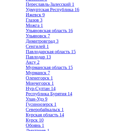
Переславль-Залесский
1
Удмуртская Республика
16
Ижевск
9
Глазов
3
Можга
1
Ульяновская область
16
Ульяновск
7
Димитровград
3
Сенгилей
1
Павлодарская область
15
Павлодар
13
Аксу
2
Мурманская область
15
Мурманск
7
Оленегорск
1
Мончегорск
1
Нур-Султан
14
Республика Бурятия
14
Улан-Удэ
9
Гусиноозерск
1
Северобайкальск
1
Курская область
14
Курск
10
Обоянь
1
Дмитриев
1