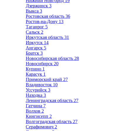
Нижний Новгород
19
Дзержинск
3
Выкса
3
Ростовская область
36
Ростов-на-Дону
13
Таганрог
5
Сальск
2
Иркутская область
31
Иркутск
14
Ангарск
5
Братск
3
Новосибирская область
28
Новосибирск
20
Купино
1
Карасук
1
Приморский край
27
Владивосток
10
Уссурийск
3
Находка
3
Ленинградская область
27
Гатчина
7
Волхов
2
Кингисепп
2
Волгоградская область
27
Серафимович
2