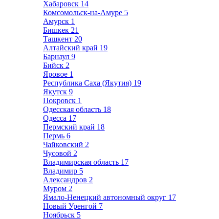
Хабаровск
14
Комсомольск-на-Амуре
5
Амурск
1
Бишкек
21
Ташкент
20
Алтайский край
19
Барнаул
9
Бийск
2
Яровое
1
Республика Саха (Якутия)
19
Якутск
9
Покровск
1
Одесская область
18
Одесса
17
Пермский край
18
Пермь
6
Чайковский
2
Чусовой
2
Владимирская область
17
Владимир
5
Александров
2
Муром
2
Ямало-Ненецкий автономный округ
17
Новый Уренгой
7
Ноябрьск
5