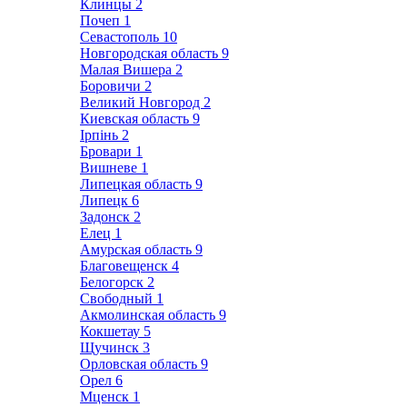
Клинцы
2
Почеп
1
Севастополь
10
Новгородская область
9
Малая Вишера
2
Боровичи
2
Великий Новгород
2
Киевская область
9
Ірпінь
2
Бровари
1
Вишневе
1
Липецкая область
9
Липецк
6
Задонск
2
Елец
1
Амурская область
9
Благовещенск
4
Белогорск
2
Свободный
1
Акмолинская область
9
Кокшетау
5
Щучинск
3
Орловская область
9
Орел
6
Мценск
1