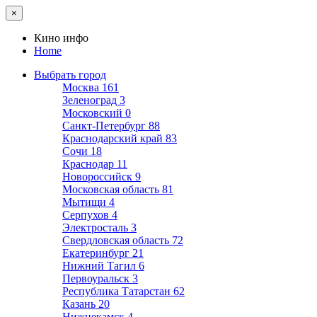
×
Кино инфо
Home
Выбрать город
Москва
161
Зеленоград
3
Московский
0
Санкт-Петербург
88
Краснодарский край
83
Сочи
18
Краснодар
11
Новороссийск
9
Московская область
81
Мытищи
4
Серпухов
4
Электросталь
3
Свердловская область
72
Екатеринбург
21
Нижний Тагил
6
Первоуральск
3
Республика Татарстан
62
Казань
20
Нижнекамск
4