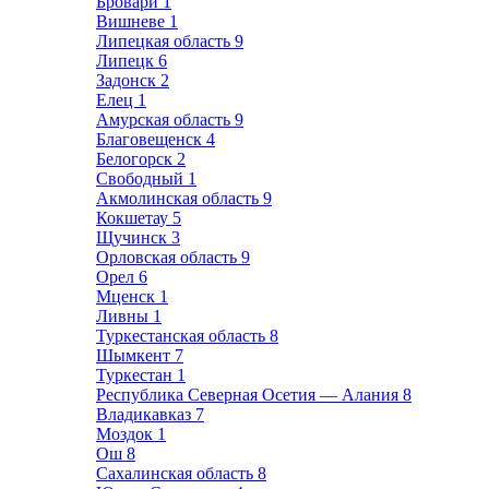
Бровари
1
Вишневе
1
Липецкая область
9
Липецк
6
Задонск
2
Елец
1
Амурская область
9
Благовещенск
4
Белогорск
2
Свободный
1
Акмолинская область
9
Кокшетау
5
Щучинск
3
Орловская область
9
Орел
6
Мценск
1
Ливны
1
Туркестанская область
8
Шымкент
7
Туркестан
1
Республика Северная Осетия — Алания
8
Владикавказ
7
Моздок
1
Ош
8
Сахалинская область
8