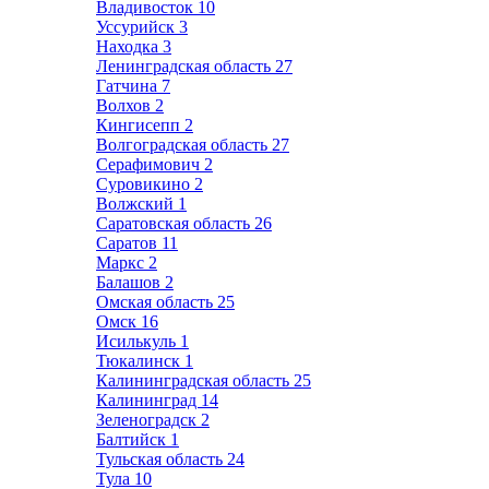
Владивосток
10
Уссурийск
3
Находка
3
Ленинградская область
27
Гатчина
7
Волхов
2
Кингисепп
2
Волгоградская область
27
Серафимович
2
Суровикино
2
Волжский
1
Саратовская область
26
Саратов
11
Маркс
2
Балашов
2
Омская область
25
Омск
16
Исилькуль
1
Тюкалинск
1
Калининградская область
25
Калининград
14
Зеленоградск
2
Балтийск
1
Тульская область
24
Тула
10